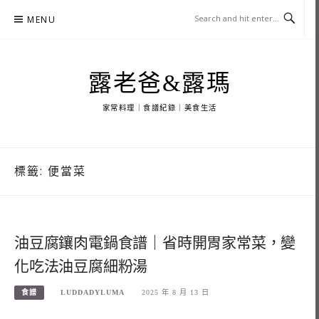
Skip
MENU
to
content
露老爸&露瑪
家常料理｜食譜紀錄｜美食生活
標籤:
便當菜
油豆腐鑲肉電鍋食譜｜省時開胃家常菜，變
化吃法油豆腐細粉湯
食譜
LUDDADYLUMA
2025 年 8 月 13 日