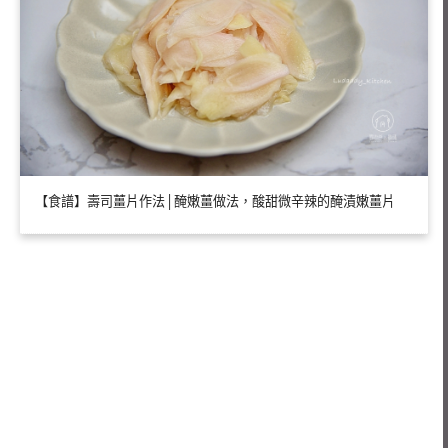
【食譜】壽司薑片作法│醃嫩薑做法，酸甜微辛辣的醃漬嫩薑片