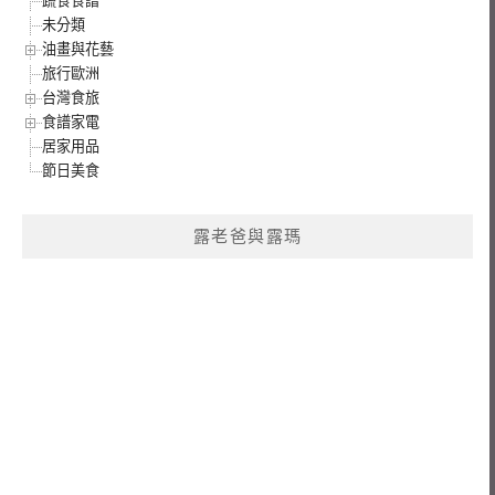
蔬食食譜
未分類
油畫與花藝
旅行歐洲
台灣食旅
食譜家電
居家用品
節日美食
露老爸與露瑪