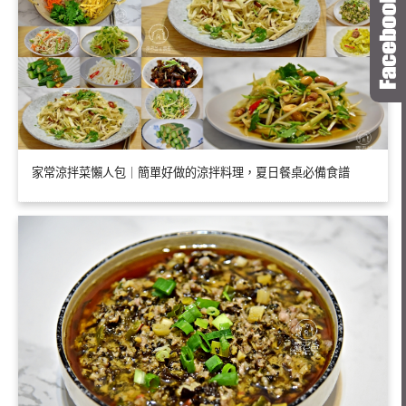
家常涼拌菜懶人包｜簡單好做的涼拌料理，夏日餐桌必備食譜