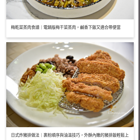
梅乾菜蒸肉食譜｜電鍋版梅干菜蒸肉，鹹香下飯又適合帶便當
日式炸豬排做法｜裹粉順序與油溫技巧，外酥內嫩的豬排飯輕鬆上