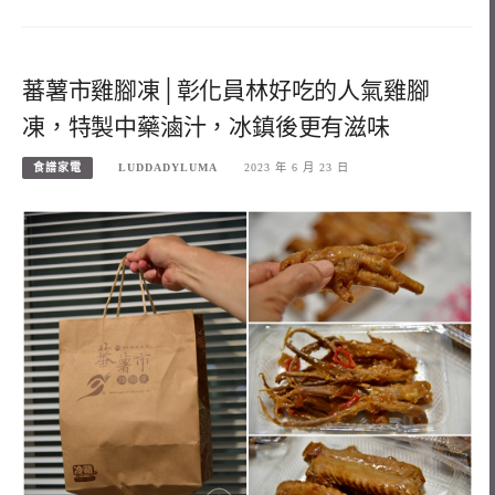
蕃薯市雞腳凍│彰化員林好吃的人氣雞腳
凍，特製中藥滷汁，冰鎮後更有滋味
食譜家電
LUDDADYLUMA
2023 年 6 月 23 日