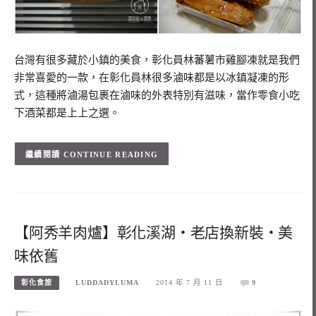
台灣有很多藏於小鎮的美食，彰化員林蕃薯市雞腳凍就是我們
非常喜愛的一款，在彰化員林很多滷味都是以冰鎮凝凍的形
式，這種將滷湯包裹在滷味的外表特別有滋味，當作零食小吃
下酒菜都是上上之選。
CONTINUE READING
【阿秀羊肉爐】彰化溪湖‧老店換新裝‧美
味依舊
彰化食旅
LUDDADYLUMA
2014 年 7 月 11 日
9