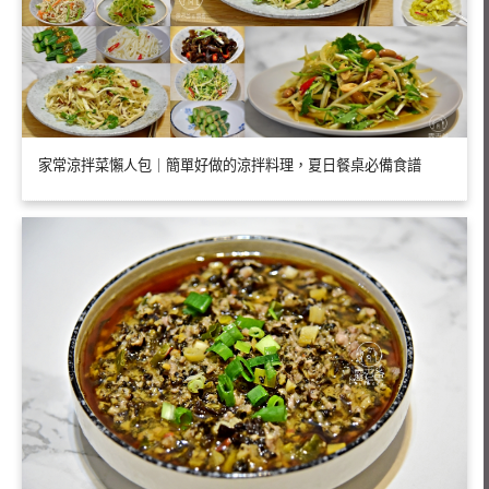
家常涼拌菜懶人包｜簡單好做的涼拌料理，夏日餐桌必備食譜