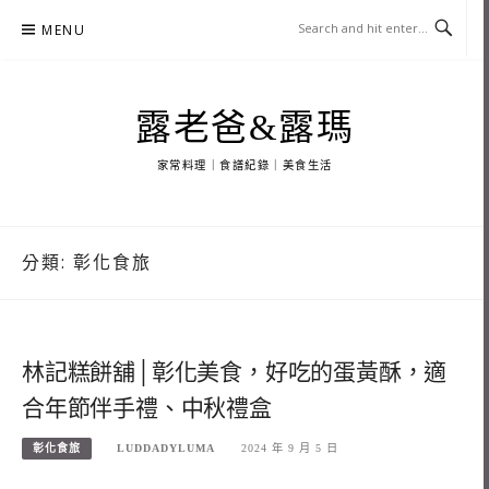
Skip
MENU
to
content
露老爸&露瑪
家常料理｜食譜紀錄｜美食生活
分類:
彰化食旅
林記糕餅舖│彰化美食，好吃的蛋黃酥，適
合年節伴手禮、中秋禮盒
彰化食旅
LUDDADYLUMA
2024 年 9 月 5 日