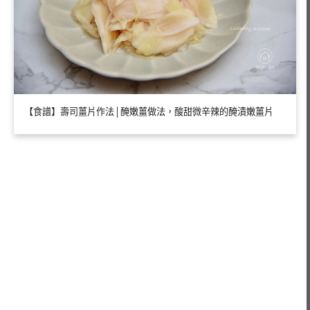
【食譜】壽司薑片作法│醃嫩薑做法，酸甜微辛辣的醃漬嫩薑片