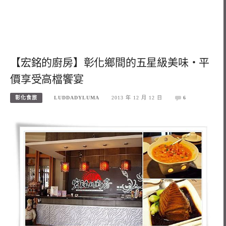
【宏銘的廚房】彰化鄉間的五星級美味‧平
價享受高檔饗宴
彰化食旅
LUDDADYLUMA
2013 年 12 月 12 日
6