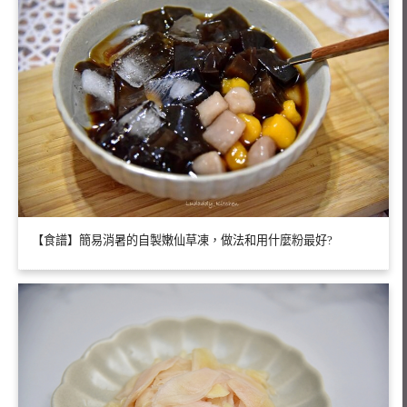
【食譜】簡易消暑的自製嫩仙草凍，做法和用什麼粉最好?