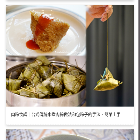
肉粽食譜｜台式傳統水煮肉粽做法和包粽子的手法，簡單上手