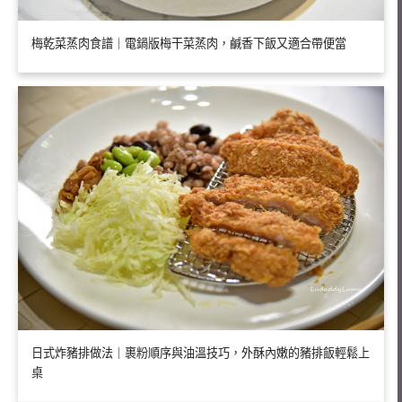
梅乾菜蒸肉食譜｜電鍋版梅干菜蒸肉，鹹香下飯又適合帶便當
日式炸豬排做法｜裹粉順序與油溫技巧，外酥內嫩的豬排飯輕鬆上
桌