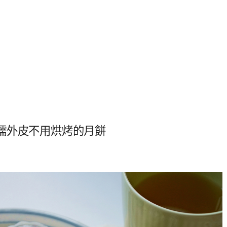
糯外皮不用烘烤的月餅