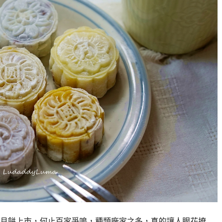
月餅上市，何止百家爭鳴，種類廠家之多，真的讓人眼花撩