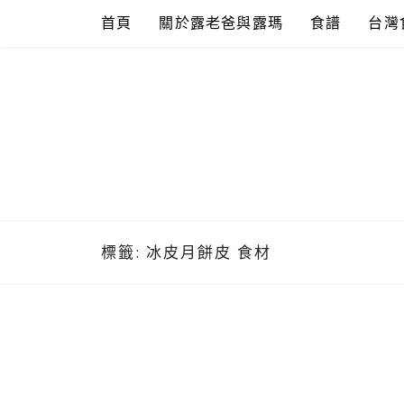
Skip
首頁
關於露老爸與露瑪
食譜
台灣
to
content
標籤:
冰皮月餅皮 食材