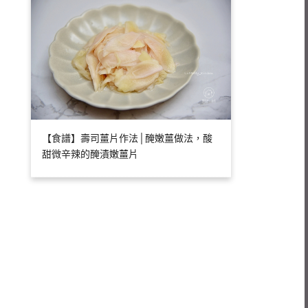
【食譜】壽司薑片作法│醃嫩薑做法，酸
甜微辛辣的醃漬嫩薑片