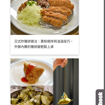
日式炸豬排做法｜裹粉順序與油溫技巧，
外酥內嫩的豬排飯輕鬆上桌