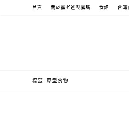
Skip
首頁
關於露老爸與露瑪
食譜
台灣
to
content
標籤:
原型食物