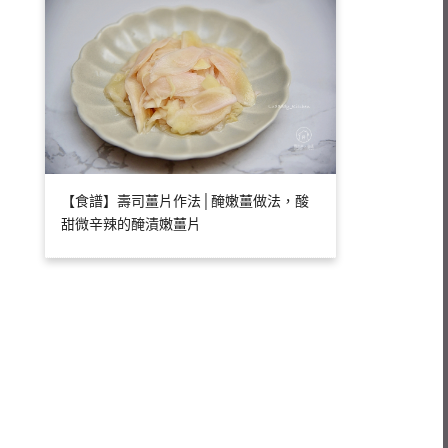
【食譜】壽司薑片作法│醃嫩薑做法，酸
甜微辛辣的醃漬嫩薑片