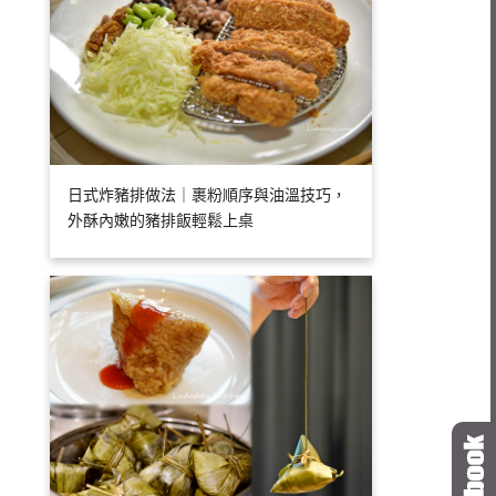
日式炸豬排做法｜裹粉順序與油溫技巧，
外酥內嫩的豬排飯輕鬆上桌