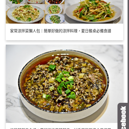
家常涼拌菜懶人包｜簡單好做的涼拌料理，夏日餐桌必備食譜