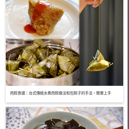
肉粽食譜｜台式傳統水煮肉粽做法和包粽子的手法，簡單上手