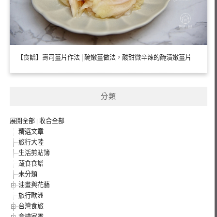
【食譜】壽司薑片作法│醃嫩薑做法，酸甜微辛辣的醃漬嫩薑片
分類
展開全部
|
收合全部
精選文章
旅行大陸
生活剪貼簿
蔬食食譜
未分類
油畫與花藝
旅行歐洲
台灣食旅
食譜家電