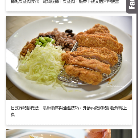
梅乾菜蒸肉食譜｜電鍋版梅干菜蒸肉，鹹香下飯又適合帶便當
日式炸豬排做法｜裹粉順序與油溫技巧，外酥內嫩的豬排飯輕鬆上
桌