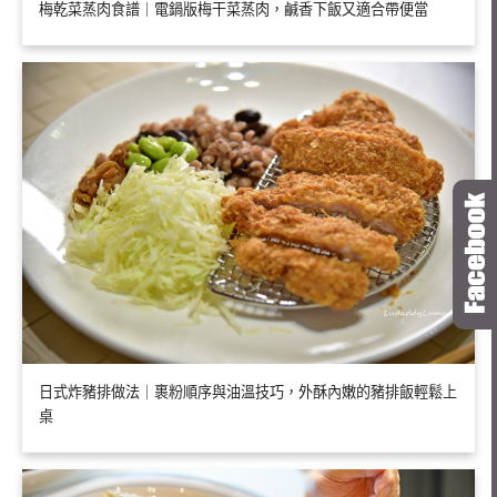
梅乾菜蒸肉食譜｜電鍋版梅干菜蒸肉，鹹香下飯又適合帶便當
日式炸豬排做法｜裹粉順序與油溫技巧，外酥內嫩的豬排飯輕鬆上
桌