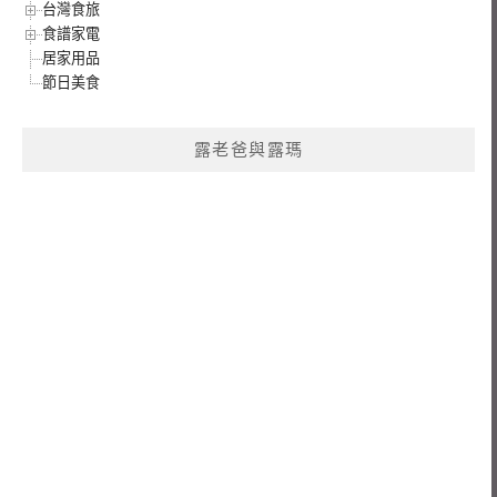
台灣食旅
食譜家電
居家用品
節日美食
露老爸與露瑪