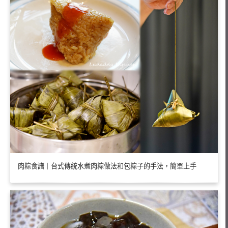
肉粽食譜｜台式傳統水煮肉粽做法和包粽子的手法，簡單上手