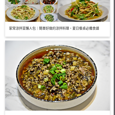
家常涼拌菜懶人包｜簡單好做的涼拌料理，夏日餐桌必備食譜