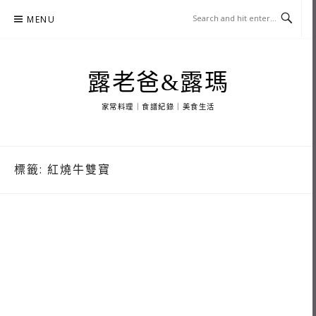
Skip
MENU
to
content
露老爸&露瑪
家常料理｜食譜紀錄｜美食生活
標籤:
紅燒牛雙寶