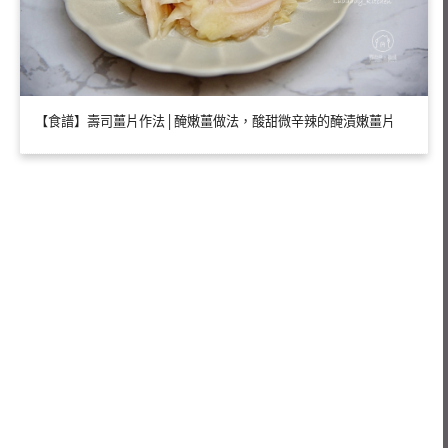
【食譜】壽司薑片作法│醃嫩薑做法，酸甜微辛辣的醃漬嫩薑片