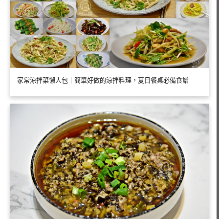
家常涼拌菜懶人包｜簡單好做的涼拌料理，夏日餐桌必備食譜