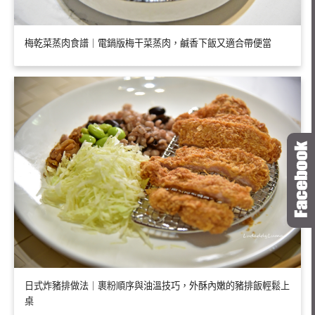
梅乾菜蒸肉食譜｜電鍋版梅干菜蒸肉，鹹香下飯又適合帶便當
日式炸豬排做法｜裹粉順序與油溫技巧，外酥內嫩的豬排飯輕鬆上
桌