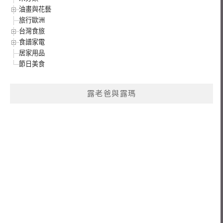
油畫與花藝
旅行歐洲
台灣食旅
食譜家電
居家用品
節日美食
露老爸與露瑪