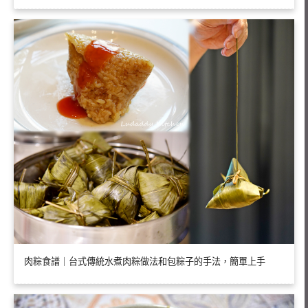
肉粽食譜｜台式傳統水煮肉粽做法和包粽子的手法，簡單上手