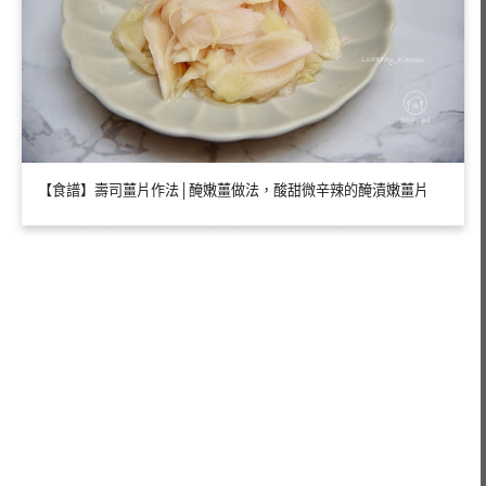
【食譜】壽司薑片作法│醃嫩薑做法，酸甜微辛辣的醃漬嫩薑片