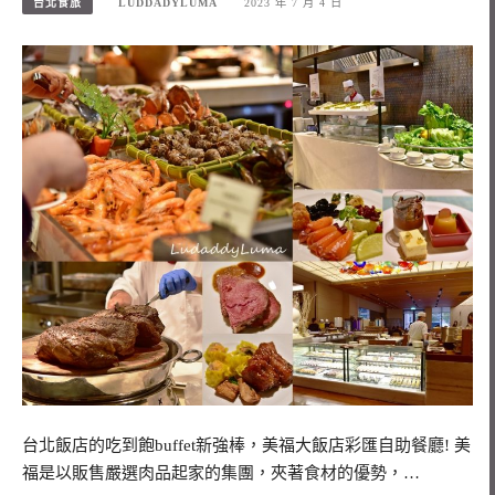
台北食旅
LUDDADYLUMA
2023 年 7 月 4 日
台北飯店的吃到飽buffet新強棒，美福大飯店彩匯自助餐廳! 美
福是以販售嚴選肉品起家的集團，夾著食材的優勢，…