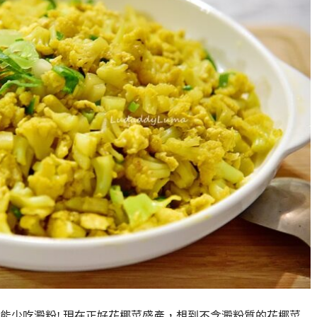
能少吃澱粉! 現在正好花椰菜盛產，想到不含澱粉質的花椰菜