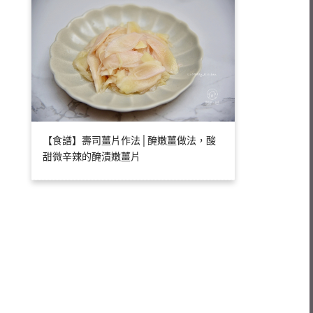
【食譜】壽司薑片作法│醃嫩薑做法，酸
甜微辛辣的醃漬嫩薑片