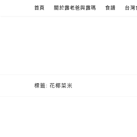
Skip
首頁
關於露老爸與露瑪
食譜
台灣
to
content
標籤:
花椰菜米