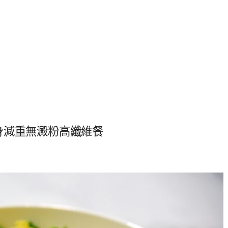
身減重無澱粉高纖維餐