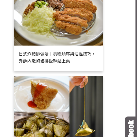
日式炸豬排做法｜裹粉順序與油溫技巧，
外酥內嫩的豬排飯輕鬆上桌