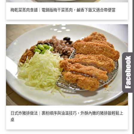
梅乾菜蒸肉食譜｜電鍋版梅干菜蒸肉，鹹香下飯又適合帶便當
日式炸豬排做法｜裹粉順序與油溫技巧，外酥內嫩的豬排飯輕鬆上
桌