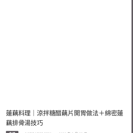
蓮藕料理｜涼拌糖醋藕片開胃做法＋綿密蓮
藕排骨湯技巧