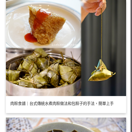
肉粽食譜｜台式傳統水煮肉粽做法和包粽子的手法，簡單上手