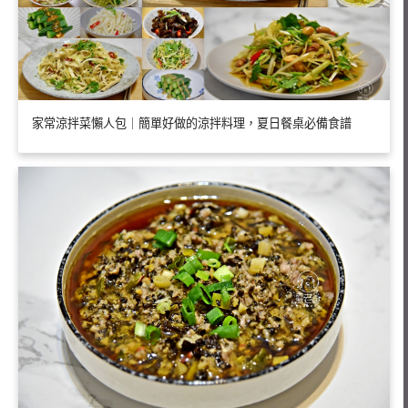
家常涼拌菜懶人包｜簡單好做的涼拌料理，夏日餐桌必備食譜