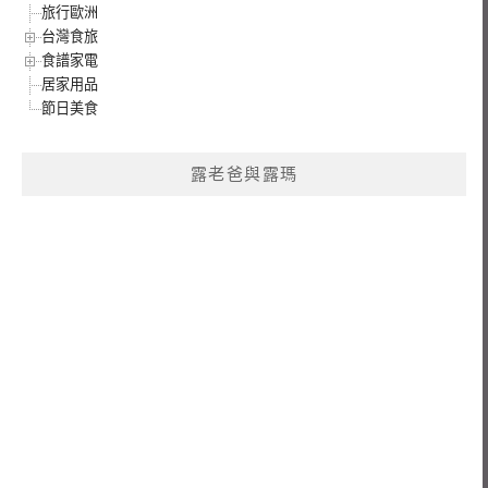
旅行歐洲
台灣食旅
食譜家電
居家用品
節日美食
露老爸與露瑪