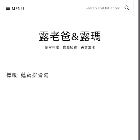
Skip
MENU
to
content
露老爸&露瑪
家常料理｜食譜紀錄｜美食生活
標籤:
蓮藕排骨湯