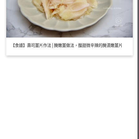
【食譜】壽司薑片作法│醃嫩薑做法，酸甜微辛辣的醃漬嫩薑片