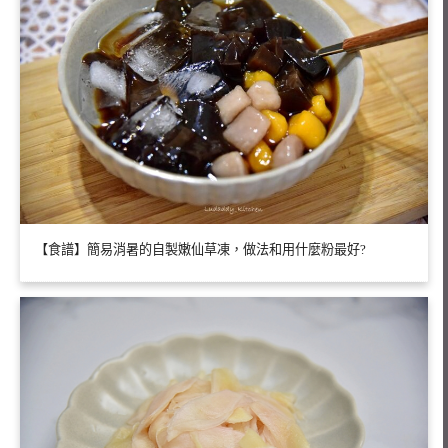
【食譜】簡易消暑的自製嫩仙草凍，做法和用什麼粉最好?