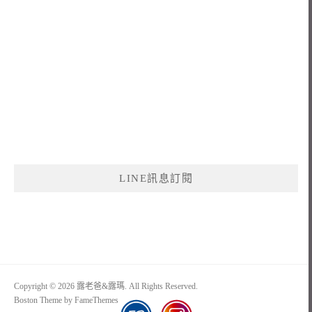
LINE訊息訂閱
Copyright © 2026 露老爸&露瑪. All Rights Reserved.
Boston Theme by
FameThemes