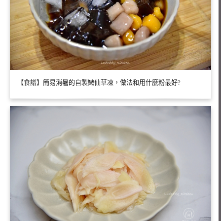
【食譜】簡易消暑的自製嫩仙草凍，做法和用什麼粉最好?