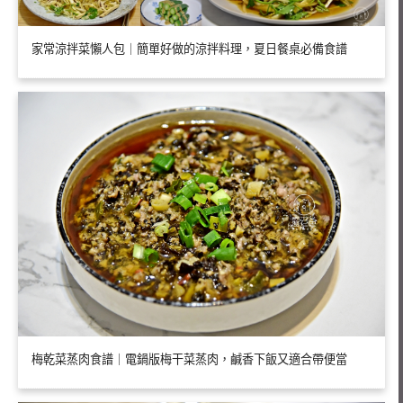
家常涼拌菜懶人包｜簡單好做的涼拌料理，夏日餐桌必備食譜
梅乾菜蒸肉食譜｜電鍋版梅干菜蒸肉，鹹香下飯又適合帶便當