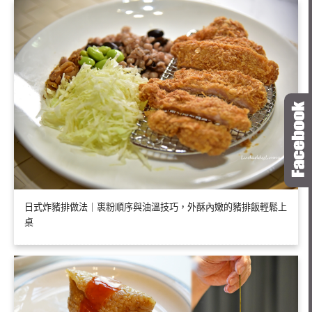
日式炸豬排做法｜裹粉順序與油溫技巧，外酥內嫩的豬排飯輕鬆上
桌