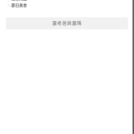
節日美食
露老爸與露瑪