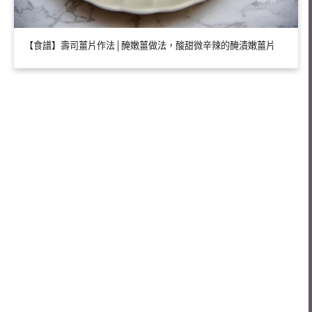
【食譜】壽司薑片作法│醃嫩薑做法，酸甜微辛辣的醃漬嫩薑片