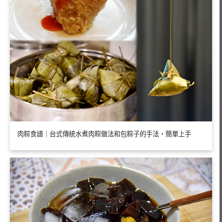
肉粽食譜｜台式傳統水煮肉粽做法和包粽子的手法，簡單上手