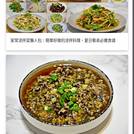
家常涼拌菜懶人包｜簡單好做的涼拌料理，夏日餐桌必備食譜