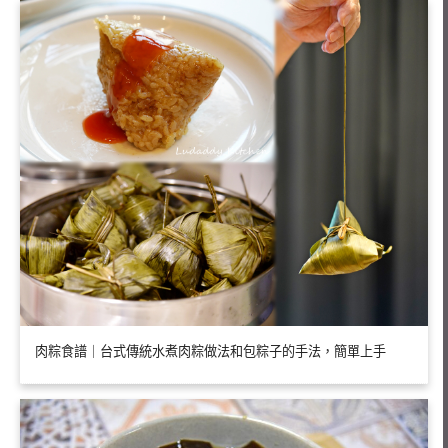
肉粽食譜｜台式傳統水煮肉粽做法和包粽子的手法，簡單上手