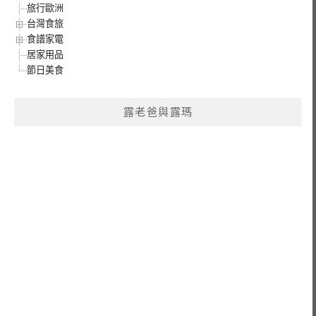
旅行歐洲
台灣食旅
食譜家電
居家用品
節日美食
露老爸與露瑪