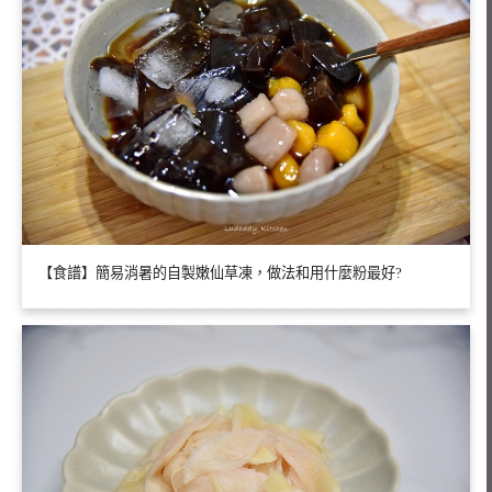
【食譜】簡易消暑的自製嫩仙草凍，做法和用什麼粉最好?