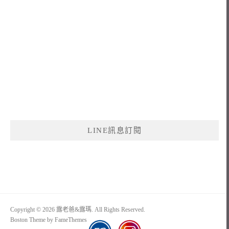
LINE訊息訂閱
Copyright © 2026 露老爸&露瑪. All Rights Reserved.
Boston Theme by
FameThemes