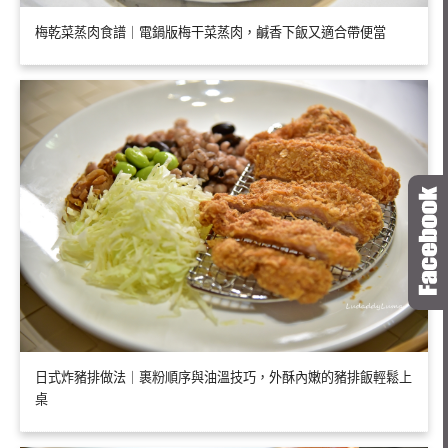
梅乾菜蒸肉食譜｜電鍋版梅干菜蒸肉，鹹香下飯又適合帶便當
日式炸豬排做法｜裹粉順序與油溫技巧，外酥內嫩的豬排飯輕鬆上
桌