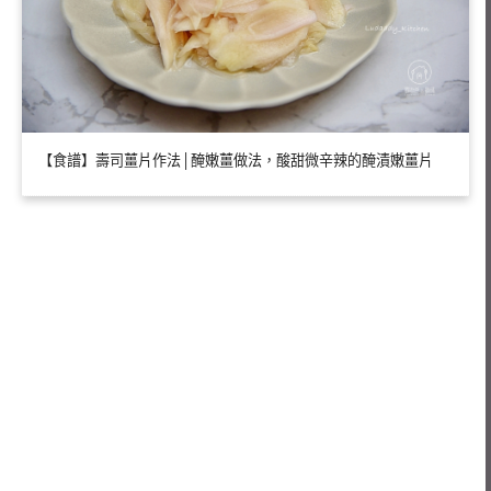
【食譜】壽司薑片作法│醃嫩薑做法，酸甜微辛辣的醃漬嫩薑片