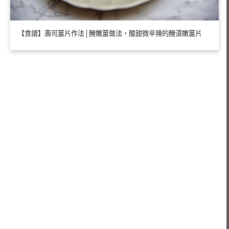
【食譜】壽司薑片作法│醃嫩薑做法，酸甜微辛辣的醃漬嫩薑片