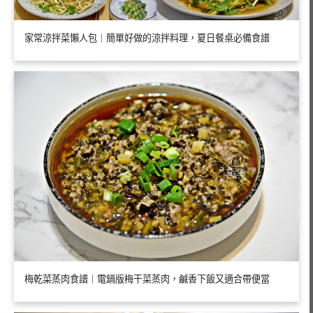
家常涼拌菜懶人包｜簡單好做的涼拌料理，夏日餐桌必備食譜
梅乾菜蒸肉食譜｜電鍋版梅干菜蒸肉，鹹香下飯又適合帶便當