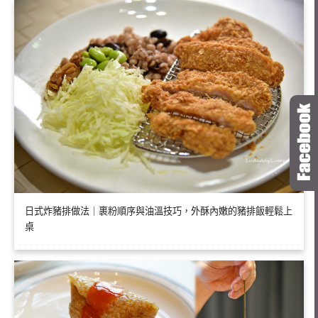
日式炸豬排做法｜裹粉順序與油溫技巧，外酥內嫩的豬排飯輕鬆上
桌