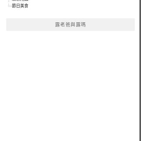
節日美食
露老爸與露瑪