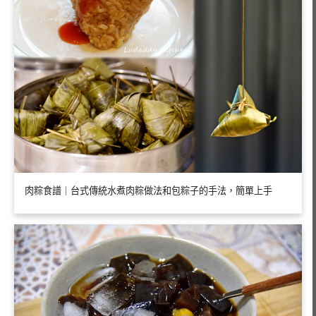
肉粽食譜｜台式傳統水煮肉粽做法和包粽子的手法，簡單上手