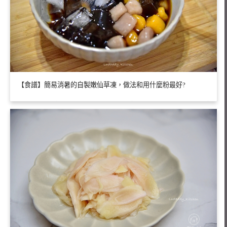
【食譜】簡易消暑的自製嫩仙草凍，做法和用什麼粉最好?