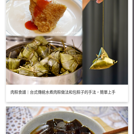
肉粽食譜｜台式傳統水煮肉粽做法和包粽子的手法，簡單上手