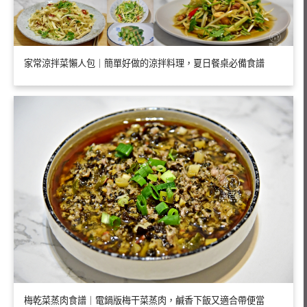
家常涼拌菜懶人包｜簡單好做的涼拌料理，夏日餐桌必備食譜
梅乾菜蒸肉食譜｜電鍋版梅干菜蒸肉，鹹香下飯又適合帶便當