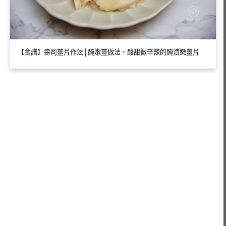
【食譜】壽司薑片作法│醃嫩薑做法，酸甜微辛辣的醃漬嫩薑片