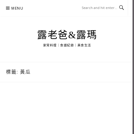
Skip
MENU
to
content
露老爸&露瑪
家常料理｜食譜紀錄｜美食生活
標籤:
黃瓜