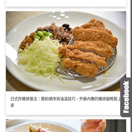
日式炸豬排做法｜裹粉順序與油溫技巧，外酥內嫩的豬排飯輕鬆上
桌