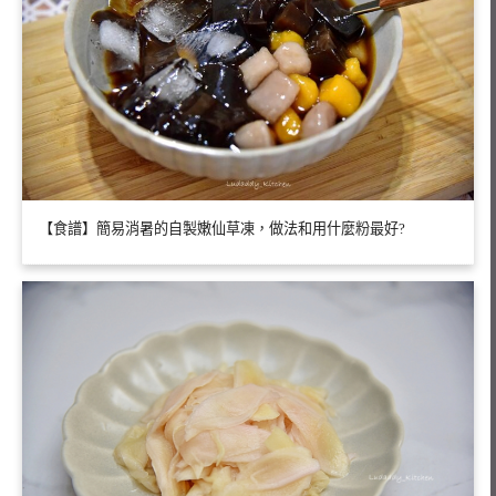
【食譜】簡易消暑的自製嫩仙草凍，做法和用什麼粉最好?