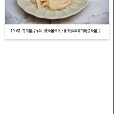
【食譜】壽司薑片作法│醃嫩薑做法，酸甜微辛辣的醃漬嫩薑片