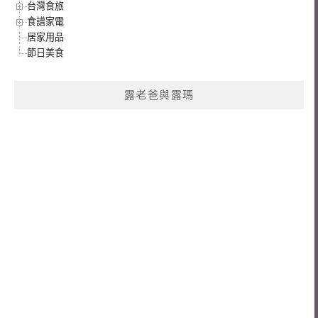
台灣食旅
食譜家電
居家用品
節日美食
露老爸與露瑪