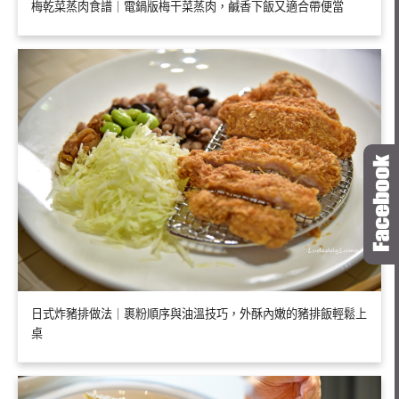
梅乾菜蒸肉食譜｜電鍋版梅干菜蒸肉，鹹香下飯又適合帶便當
日式炸豬排做法｜裹粉順序與油溫技巧，外酥內嫩的豬排飯輕鬆上
桌