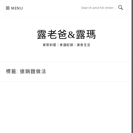
Skip
MENU
to
content
露老爸&露瑪
家常料理｜食譜紀錄｜美食生活
標籤:
搶鍋麵做法