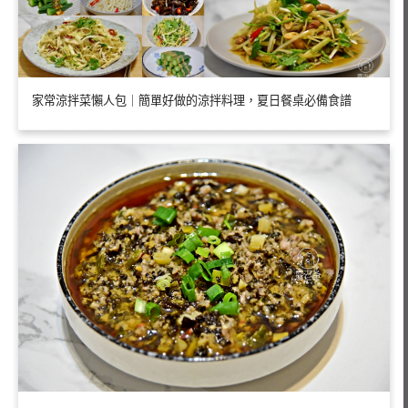
家常涼拌菜懶人包｜簡單好做的涼拌料理，夏日餐桌必備食譜