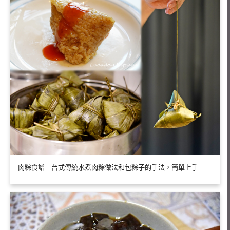
肉粽食譜｜台式傳統水煮肉粽做法和包粽子的手法，簡單上手