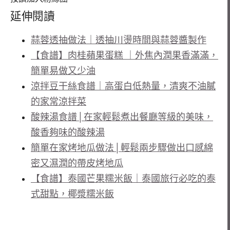
延伸閱讀
蒜蓉透抽做法｜透抽川燙時間與蒜蓉醬製作
【食譜】肉桂蘋果蛋糕 ｜外焦內潤果香滿滿，
簡單易做又少油
涼拌豆干絲食譜｜高蛋白低熱量，清爽不油膩
的家常涼拌菜
酸辣湯食譜│在家輕鬆煮出餐廳等級的美味，
酸香夠味的酸辣湯
簡單在家烤地瓜做法│輕鬆兩步驟做出口感綿
密又濕潤的帶皮烤地瓜
【食譜】泰國芒果糯米飯｜泰國旅行必吃的泰
式甜點，椰漿糯米飯