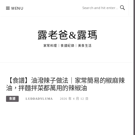
Skip
MENU
to
content
露老爸&露瑪
家常料理｜食譜紀錄｜美食生活
【食譜】油潑辣子做法｜家常簡易的椒麻辣
油，拌麵拌菜都萬用的辣椒油
食譜
LUDDADYLUMA
2026 年 4 月 12 日