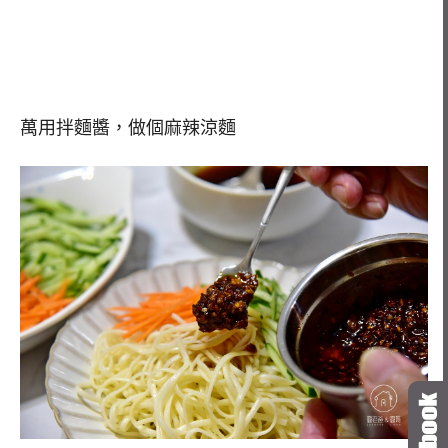
萬用拌麵醬，做個麻辣涼麵