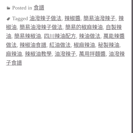
Posted in
食譜
Tagged
油潑辣子做法
,
辣椒醬
,
簡易油潑辣子
,
辣
椒油
,
簡易油潑辣子做法
,
簡易的椒麻辣油
,
自製辣
油
,
簡易辣椒油
,
四川辣油配方
,
辣油做法
,
萬能辣醬
做法
,
辣椒油食譜
,
紅油做法
,
椒麻辣油
,
秘製辣油
,
麻辣油
,
辣椒油教學
,
油潑辣子
,
萬用拌麵醬
,
油潑辣
子食譜