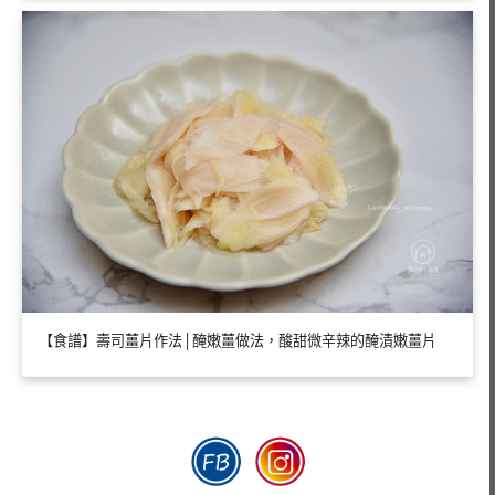
【食譜】壽司薑片作法│醃嫩薑做法，酸甜微辛辣的醃漬嫩薑片