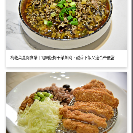
梅乾菜蒸肉食譜｜電鍋版梅干菜蒸肉，鹹香下飯又適合帶便當