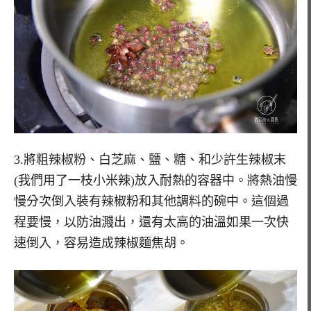
3.將粗辣椒粉、白芝麻、鹽、糖、和少許生辣椒末
(我們用了一枝小米辣)放入耐熱的容器中。將熱油慢
慢分次倒入裝有辣椒粉和其他調料的碗中。這個過
程要慢，以防油濺出，還有太高的油溫如果一次快
速倒入，容易造成辣椒麵焦胡。