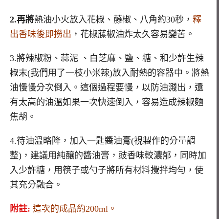
2.再將
熱油小火放入花椒、藤椒、八角約30秒，
釋
出香味後即撈出
，花椒藤椒油炸太久容易變苦。
3.將辣椒粉、蒜泥 、白芝麻、鹽、糖、和少許生辣
椒末(我們用了一枝小米辣)放入耐熱的容器中。將熱
油慢慢分次倒入。這個過程要慢，以防油濺出，還
有太高的油溫如果一次快速倒入，容易造成辣椒麵
焦胡。
4.待油溫略降，加入一匙醬油膏(視製作的分量調
整)，建議用純釀的醬油膏，豉香味較濃郁，同時加
入少許糖，用筷子或勺子將所有材料攪拌均勻，使
其充分融合。
附註:
這次的成品約200ml。