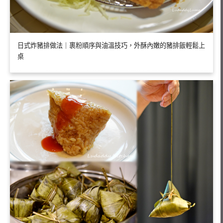
日式炸豬排做法｜裹粉順序與油溫技巧，外酥內嫩的豬排飯輕鬆上
桌