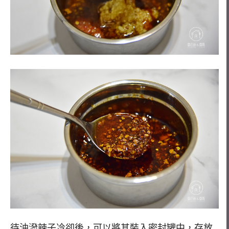
待油潑辣子冷卻後，可以將其裝入密封罐中，存放