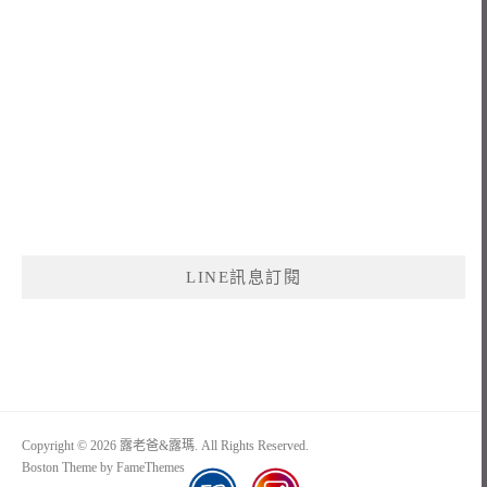
LINE訊息訂閱
Copyright © 2026 露老爸&露瑪. All Rights Reserved.
Boston Theme by
FameThemes