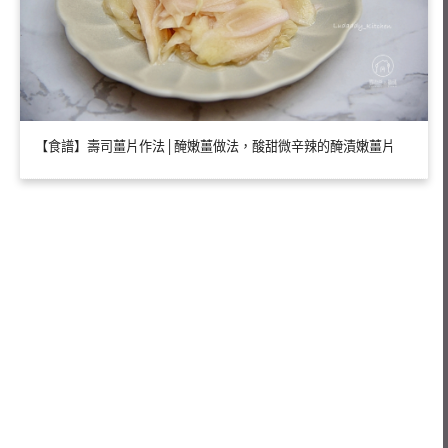
【食譜】壽司薑片作法│醃嫩薑做法，酸甜微辛辣的醃漬嫩薑片