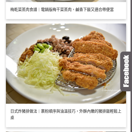
梅乾菜蒸肉食譜｜電鍋版梅干菜蒸肉，鹹香下飯又適合帶便當
日式炸豬排做法｜裹粉順序與油溫技巧，外酥內嫩的豬排飯輕鬆上
桌