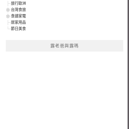
旅行歐洲
台灣食旅
食譜家電
居家用品
節日美食
露老爸與露瑪