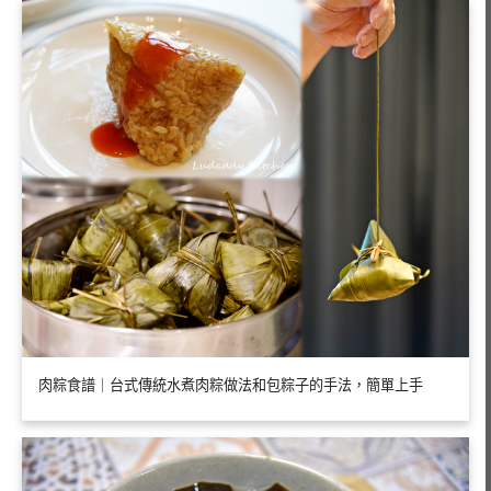
肉粽食譜｜台式傳統水煮肉粽做法和包粽子的手法，簡單上手