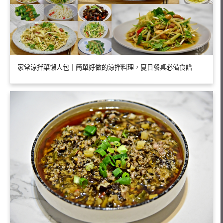
家常涼拌菜懶人包｜簡單好做的涼拌料理，夏日餐桌必備食譜