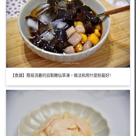
【食譜】簡易消暑的自製嫩仙草凍，做法和用什麼粉最好?