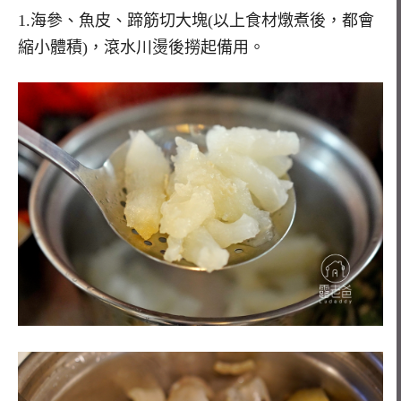
1.海參、魚皮、蹄筋切大塊(以上食材燉煮後，都會
縮小體積)，滾水川燙後撈起備用。