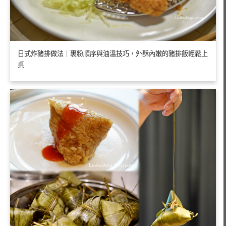
日式炸豬排做法｜裹粉順序與油溫技巧，外酥內嫩的豬排飯輕鬆上
桌