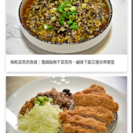
梅乾菜蒸肉食譜｜電鍋版梅干菜蒸肉，鹹香下飯又適合帶便當