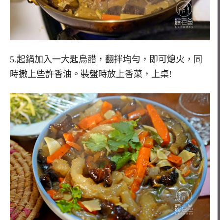
5.起鍋加入一大匙烏醋，翻拌均勻，即可熄火，同
時撒上些許香油。裝盤時放上香菜，上桌!