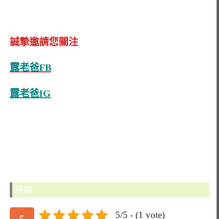
誠摯邀請您關注
露老爸FB
露老爸IG
評論
5/5 - (1 vote)