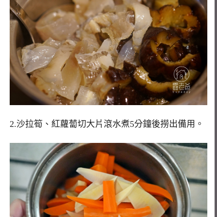
2.沙拉筍、紅蘿蔔切大片滾水煮5分鐘後撈出備用。