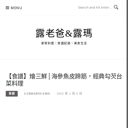
Skip
MENU
to
content
露老爸&露瑪
家常料理｜食譜紀錄｜美食生活
【食譜】燴三鮮│海參魚皮蹄筋，經典勾芡台
菜料理
食譜
LUDDADYLUMA
2023 年 2 月 6 日