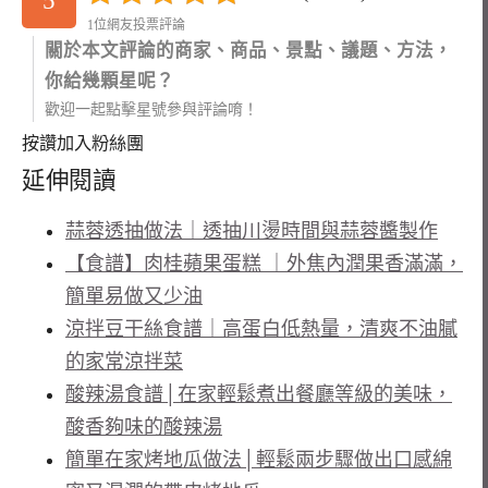
5
1位網友投票評論
關於本文評論的商家、商品、景點、議題、方法，
你給幾顆星呢？
歡迎一起點擊星號參與評論唷！
按讚加入粉絲團
延伸閱讀
蒜蓉透抽做法｜透抽川燙時間與蒜蓉醬製作
【食譜】肉桂蘋果蛋糕 ｜外焦內潤果香滿滿，
簡單易做又少油
涼拌豆干絲食譜｜高蛋白低熱量，清爽不油膩
的家常涼拌菜
酸辣湯食譜│在家輕鬆煮出餐廳等級的美味，
酸香夠味的酸辣湯
簡單在家烤地瓜做法│輕鬆兩步驟做出口感綿