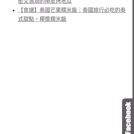
密又濕潤的帶皮烤地瓜
【食譜】泰國芒果糯米飯｜泰國旅行必吃的泰
式甜點，椰漿糯米飯