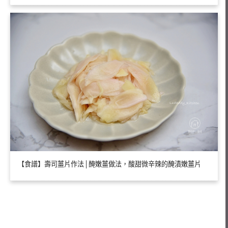
【食譜】壽司薑片作法│醃嫩薑做法，酸甜微辛辣的醃漬嫩薑片