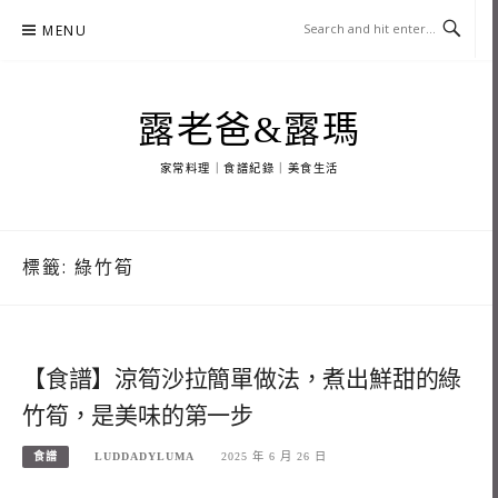
Skip
MENU
to
content
露老爸&露瑪
家常料理｜食譜紀錄｜美食生活
標籤:
綠竹筍
【食譜】涼筍沙拉簡單做法，煮出鮮甜的綠
竹筍，是美味的第一步
食譜
LUDDADYLUMA
2025 年 6 月 26 日