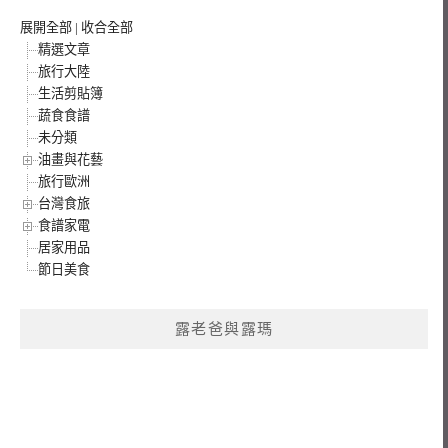
展開全部
|
收合全部
精選文章
旅行大陸
生活剪貼簿
蔬食食譜
未分類
油畫與花藝
旅行歐洲
台灣食旅
食譜家電
居家用品
節日美食
露老爸與露瑪