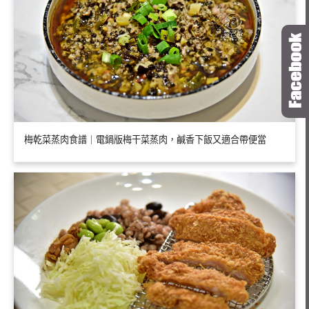
梅乾菜蒸肉食譜｜電鍋版梅干菜蒸肉，鹹香下飯又適合帶便當