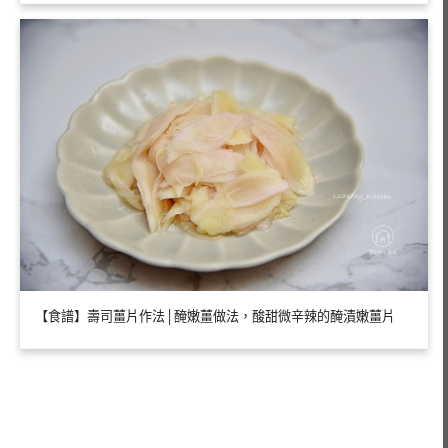
【食譜】壽司薑片作法│醃嫩薑做法，酸甜微辛辣的醃漬嫩薑片