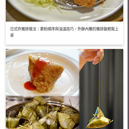
日式炸豬排做法｜裹粉順序與油溫技巧，外酥內嫩的豬排飯輕鬆上
桌