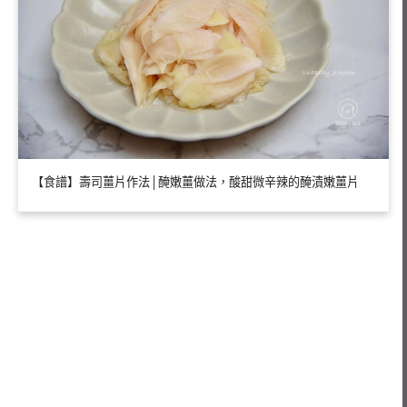
【食譜】壽司薑片作法│醃嫩薑做法，酸甜微辛辣的醃漬嫩薑片