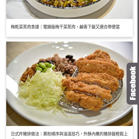
梅乾菜蒸肉食譜｜電鍋版梅干菜蒸肉，鹹香下飯又適合帶便當
日式炸豬排做法｜裹粉順序與油溫技巧，外酥內嫩的豬排飯輕鬆上