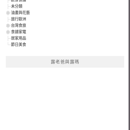
未分類
油畫與花藝
旅行歐洲
台灣食旅
食譜家電
居家用品
節日美食
露老爸與露瑪