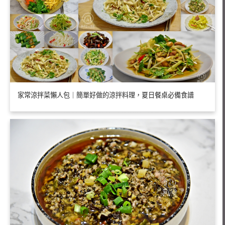
家常涼拌菜懶人包｜簡單好做的涼拌料理，夏日餐桌必備食譜