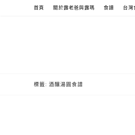
Skip
首頁
關於露老爸與露瑪
食譜
台灣
to
content
標籤:
酒釀湯圓食譜