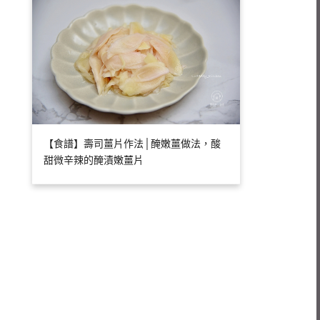
【食譜】壽司薑片作法│醃嫩薑做法，酸
甜微辛辣的醃漬嫩薑片