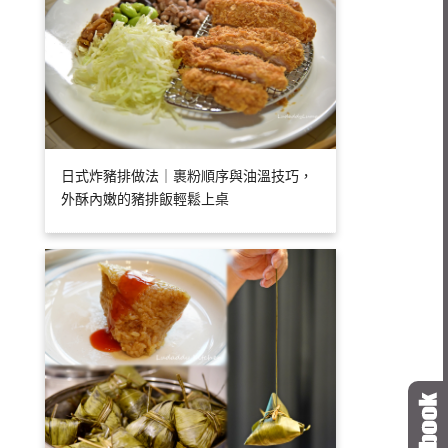
日式炸豬排做法｜裹粉順序與油溫技巧，
外酥內嫩的豬排飯輕鬆上桌