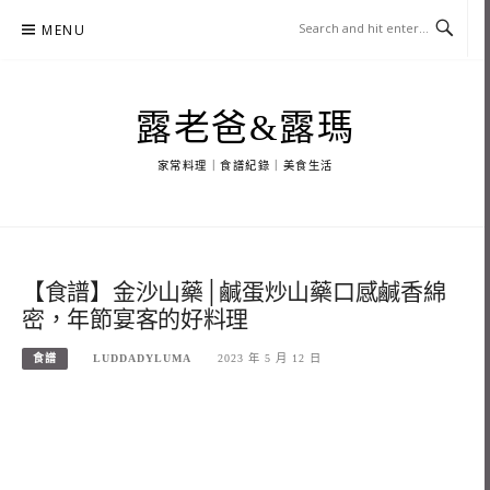
Skip
MENU
to
content
露老爸&露瑪
家常料理｜食譜紀錄｜美食生活
【食譜】金沙山藥│鹹蛋炒山藥口感鹹香綿
密，年節宴客的好料理
食譜
LUDDADYLUMA
2023 年 5 月 12 日