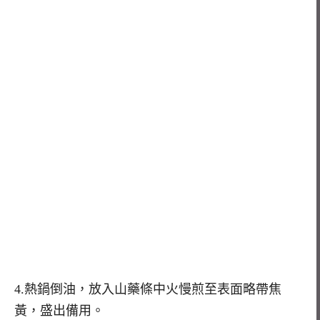
4.熱鍋倒油，放入山藥條中火慢煎至表面略帶焦
黃，盛出備用。