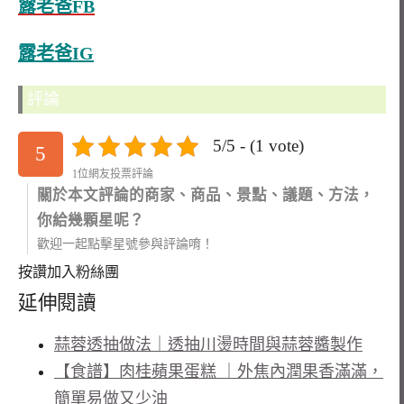
露老爸FB
露老爸IG
評論
5/5 - (1 vote)
5
1位網友投票評論
關於本文評論的商家、商品、景點、議題、方法，
你給幾顆星呢？
歡迎一起點擊星號參與評論唷！
按讚加入粉絲團
延伸閱讀
蒜蓉透抽做法｜透抽川燙時間與蒜蓉醬製作
【食譜】肉桂蘋果蛋糕 ｜外焦內潤果香滿滿，
簡單易做又少油