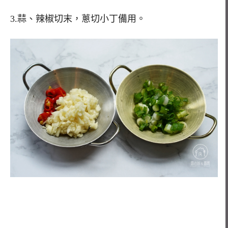
3.蒜、辣椒切末，蔥切小丁備用。