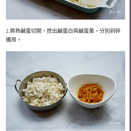
2.將熟鹹蛋切開，挖出鹹蛋白與鹹蛋黃，分別剁碎
備用。