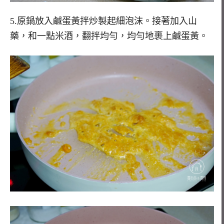
5.原鍋放入鹹蛋黃拌炒製起細泡沫。接著加入山
藥，和一點米酒，翻拌均勻，均勻地裹上鹹蛋黃。