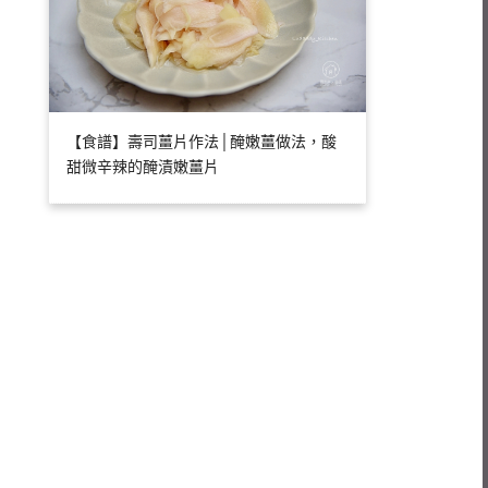
【食譜】壽司薑片作法│醃嫩薑做法，酸
甜微辛辣的醃漬嫩薑片