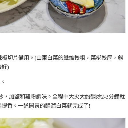
、辣椒切片備用。(山東白菜的纖維較粗，菜梆較厚，斜
好)
出。
炒，加鹽和雞粉調味。全程中大火大約翻炒2-3分鐘就
提香。一道開胃的醋溜白菜就完成了!