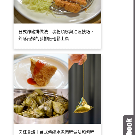
日式炸豬排做法｜裹粉順序與油溫技巧，
外酥內嫩的豬排飯輕鬆上桌
肉粽食譜｜台式傳統水煮肉粽做法和包粽