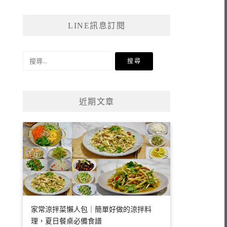
LINE訊息訂閱
搜
尋
關
鍵
近期文章
字:
家常涼拌菜懶人包｜簡單好做的涼拌料
理，夏日餐桌必備食譜