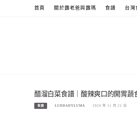
Skip
首頁
關於露老爸與露瑪
食譜
台灣
to
content
醋溜白菜食譜｜酸辣爽口的開胃蔬
LUDDADYLUMA
2024 年 11 月 21 日
食譜