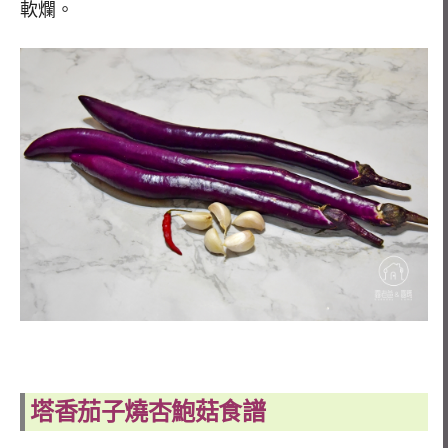
軟爛。
塔香
茄子燒
杏鮑菇
食譜