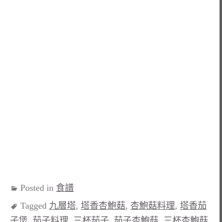
Posted in
食譜
Tagged
九層塔
,
塔香杏鮑菇
,
杏鮑菇料理
,
塔香茄
子煲
,
茄子料理
,
三杯茄子
,
茄子杏鮑菇
,
三杯杏鮑菇
,