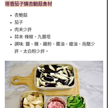
塔香
茄子燒
杏鮑菇
食材
杏鮑菇
茄子
肉末少許
蒜末·辣椒、九層塔
調味: 鹽、糖、雞粉、醬油、蠔油、烏醋少
許，太白粉少許。