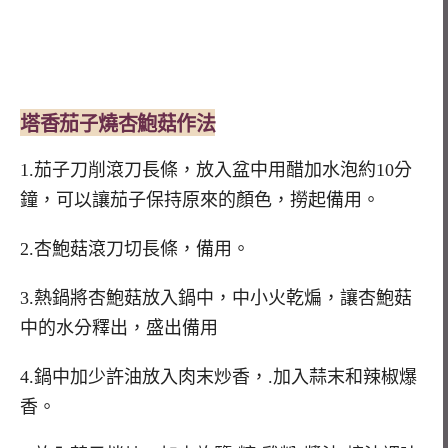
塔香
茄子
燒
杏鮑菇
作法
1.茄子刀削滾刀長條，放入盆中用醋加水泡約10分
鐘，可以讓茄子保持原來的顏色，撈起備用。
2.杏鮑菇滾刀切長條，備用。
3.熱鍋將杏鮑菇放入鍋中，中小火乾煸，讓杏鮑菇
中的水分釋出，盛出備用
4.鍋中加少許油放入肉末炒香，.加入蒜末和辣椒爆
香。