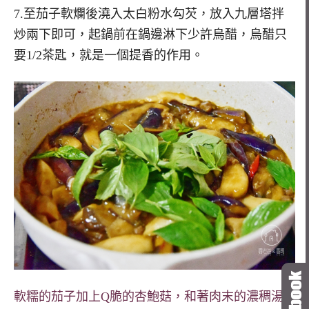
7.至茄子軟爛後澆入太白粉水勾芡，放入九層塔拌
炒兩下即可，起鍋前在鍋邊淋下少許烏醋，烏醋只
要1/2茶匙，就是一個提香的作用。
軟糯的茄子加上Q脆的杏鮑菇，和著肉末的濃稠湯