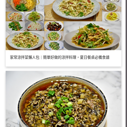
家常涼拌菜懶人包｜簡單好做的涼拌料理，夏日餐桌必備食譜