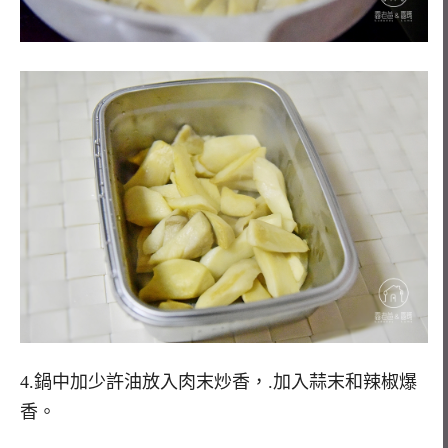
4.鍋中加少許油放入肉末炒香，.加入蒜末和辣椒爆
香。