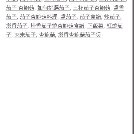
茄子 杏鮑菇
,
如何挑選茄子
,
三杯茄子杏鮑菇
,
醬香
茄子
,
茄子杏鮑菇料理
,
醬茄子
,
茄子食譜
,
炒茄子
,
塔香茄子
,
塔香茄子燒杏鮑菇食譜
,
下飯菜
,
紅燒茄
子
,
肉末茄子
,
杏鮑菇
,
塔香杏鮑菇茄子煲