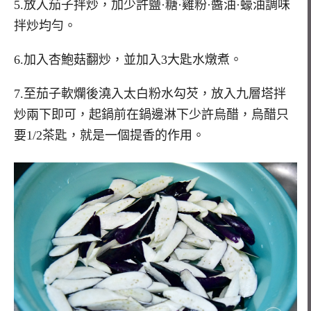
5.放入茄子拌炒，加少許鹽·糖·雞粉·醬油·蠔油調味
拌炒均勻。
6.加入杏鮑菇翻炒，並加入3大匙水燉煮。
7.至茄子軟爛後澆入太白粉水勾芡，放入九層塔拌
炒兩下即可，起鍋前在鍋邊淋下少許烏醋，烏醋只
要1/2茶匙，就是一個提香的作用。