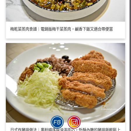
梅乾菜蒸肉食譜｜電鍋版梅干菜蒸肉，鹹香下飯又適合帶便當
日式炸豬排做法｜裹粉順序與油溫技巧，外酥內嫩的豬排飯輕鬆上