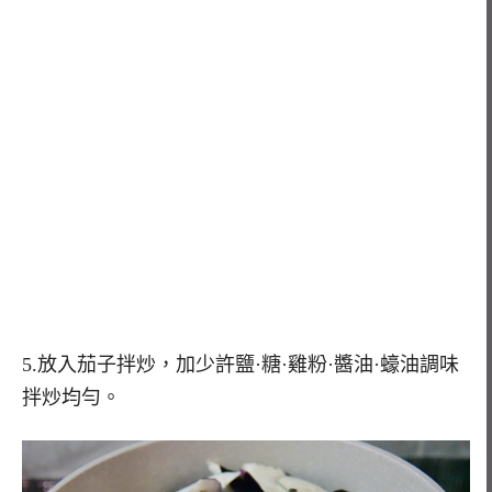
5.放入茄子拌炒，加少許鹽·糖·雞粉·醬油·蠔油調味
拌炒均勻。