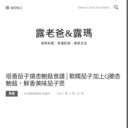
Skip
MENU
to
content
露老爸&露瑪
家常料理｜食譜紀錄｜美食生活
塔香茄子燒杏鮑菇食譜│軟糯茄子加上Q脆杏
鮑菇，鮮香美味茄子煲
食譜
LUDDADYLUMA
2025 年 3 月 20 日