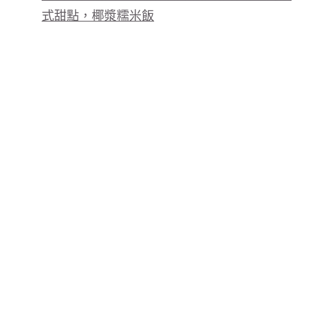
式甜點，椰漿糯米飯