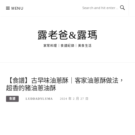
Skip
MENU
to
content
露老爸&露瑪
家常料理｜食譜紀錄｜美食生活
【食譜】古早味油蔥酥｜客家油蔥酥做法，
超香的豬油蔥油酥
食譜
LUDDADYLUMA
2024 年 2 月 27 日