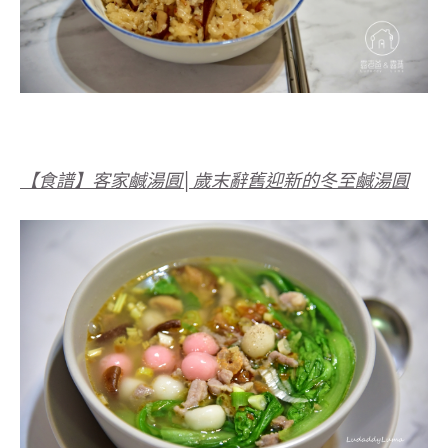
【食譜】客家鹹湯圓│歲末辭舊迎新的冬至鹹湯圓