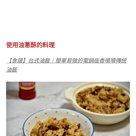
使用油蔥酥的料理
【食譜】台式油飯｜簡單易做的電鍋版香噴噴傳統
油飯