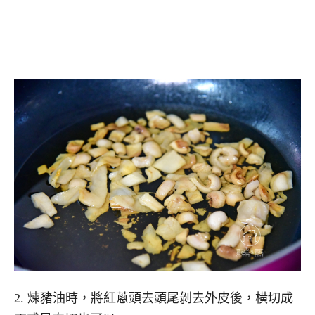
2. 煉豬油時，將紅蔥頭去頭尾剝去外皮後，橫切成