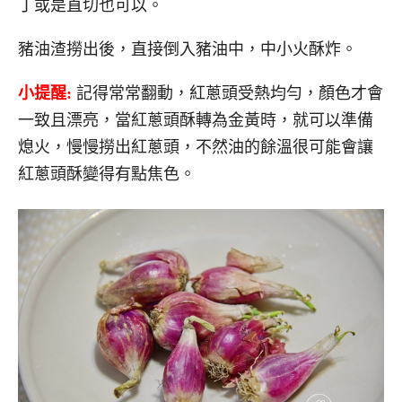
丁或是直切也可以。
豬油渣撈出後，直接倒入豬油中，中小火酥炸。
小提醒:
記得常常翻動，紅蔥頭受熱均勻，顏色才會
一致且漂亮，當紅蔥頭酥轉為金黃時，就可以準備
熄火，慢慢撈出紅蔥頭，不然油的餘溫很可能會讓
紅蔥頭酥變得有點焦色。