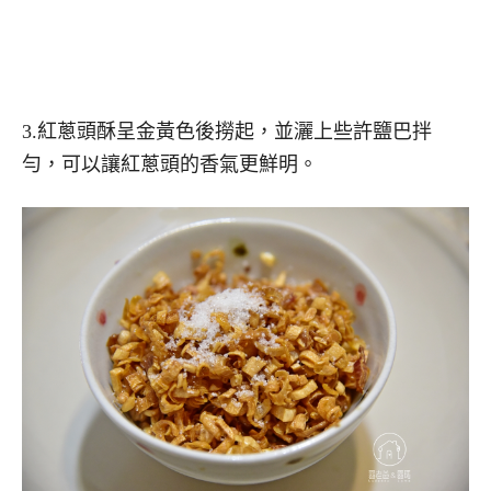
3.紅蔥頭酥呈金黃色後撈起，並灑上些許鹽巴拌
勻，可以讓紅蔥頭的香氣更鮮明。