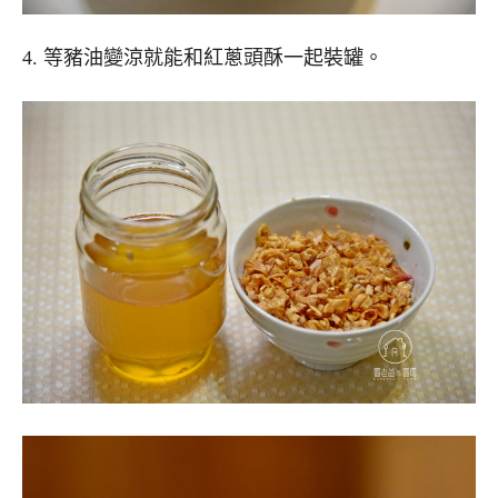
4. 等豬油變涼就能和紅蔥頭酥一起裝罐。