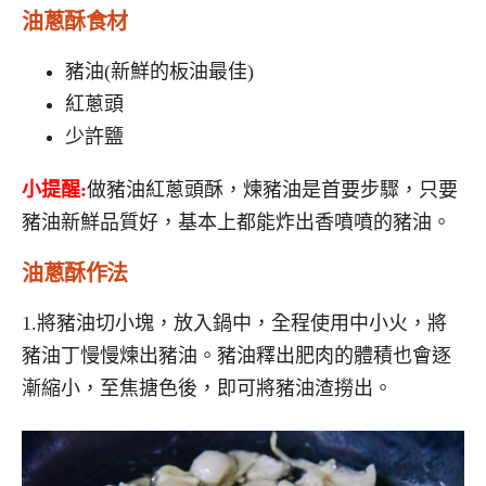
油蔥酥食材
豬油(新鮮的板油最佳)
紅蔥頭
少許鹽
小提醒:
做豬油紅蔥頭酥，煉豬油是首要步驟，只要
豬油新鮮品質好，基本上都能炸出香噴噴的豬油。
油蔥酥作法
1.將豬油切小塊，放入鍋中，全程使用中小火，將
豬油丁慢慢煉出豬油。豬油釋出肥肉的體積也會逐
漸縮小，至焦搪色後，即可將豬油渣撈出。