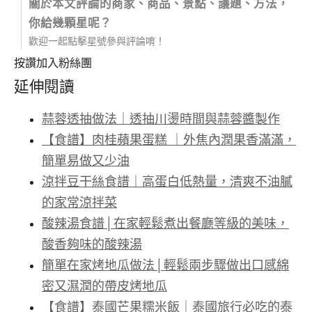
關於本文評論的商家、商品、景點、議題、方法，
你給幾顆星呢？
歡迎一起點擊星號參與評論唷！
按讚加入粉絲團
延伸閱讀
蒜蓉透抽做法｜透抽川燙時間與蒜蓉醬製作
【食譜】肉桂蘋果蛋糕 ｜外焦內潤果香滿滿，
簡單易做又少油
涼拌豆干絲食譜｜高蛋白低熱量，清爽不油膩
的家常涼拌菜
酸辣湯食譜│在家輕鬆煮出餐廳等級的美味，
酸香夠味的酸辣湯
簡單在家烤地瓜做法│輕鬆兩步驟做出口感綿
密又濕潤的帶皮烤地瓜
【食譜】泰國芒果糯米飯｜泰國旅行必吃的泰