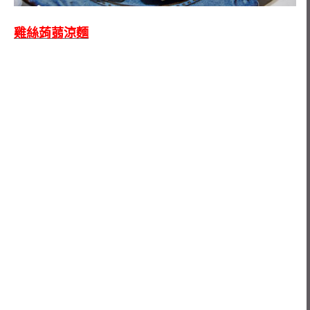
雞絲蒟蒻涼麵