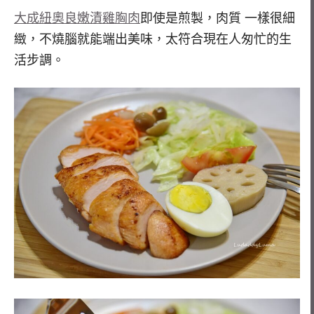
大成紐奧良嫩漬雞胸肉
即使是煎製，肉質 一樣很細
緻，不燒腦就能端出美味，太符合現在人匆忙的生
活步調。