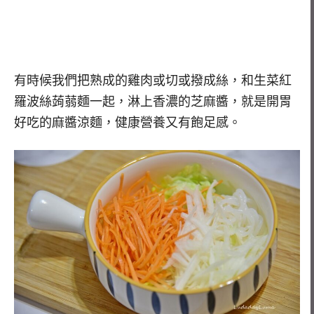
有時候我們把熟成的雞肉或切或撥成絲，和生菜紅
羅波絲蒟蒻麵一起，淋上香濃的芝麻醬，就是開胃
好吃的麻醬涼麵，健康營養又有飽足感。