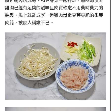
將雞胸肉切成絲，和豆芽菜一起拌炒，原味嫩漬鮮
雞胸已經有足夠的鹹味且肉質軟嫩不用費時費力的
醃製，馬上就能成就一道雞肉滑嫩豆芽爽脆的銀芽
肉絲，被家人稱讚不已。