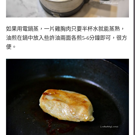
如果用電鍋蒸，一片雞胸肉只要半杯水就能蒸熟，
油煎在鍋中放入些許油兩面各煎5-6分鐘即可，很方
便。