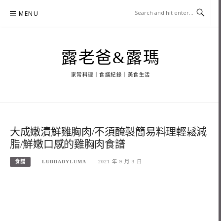
Skip
MENU
to
content
露老爸&露瑪
家常料理｜食譜紀錄｜美食生活
大成嫩漬鮮雞胸肉/不須醃製簡易料理輕鬆減
脂/鮮嫩口感的雞胸肉食譜
食譜
LUDDADYLUMA
2021 年 9 月 3 日