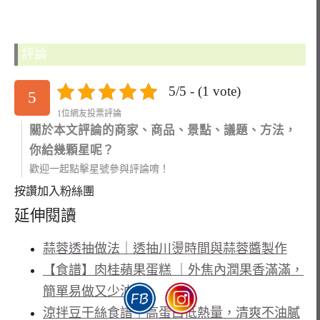
評論
5/5 - (1 vote)
5
1位網友投票評論
關於本文評論的商家、商品、景點、議題、方法，
你給幾顆星呢？
歡迎一起點擊星號參與評論唷！
按讚加入粉絲團
延伸閱讀
蒜蓉透抽做法｜透抽川燙時間與蒜蓉醬製作
【食譜】肉桂蘋果蛋糕 ｜外焦內潤果香滿滿，
簡單易做又少油
涼拌豆干絲食譜｜高蛋白低熱量，清爽不油膩