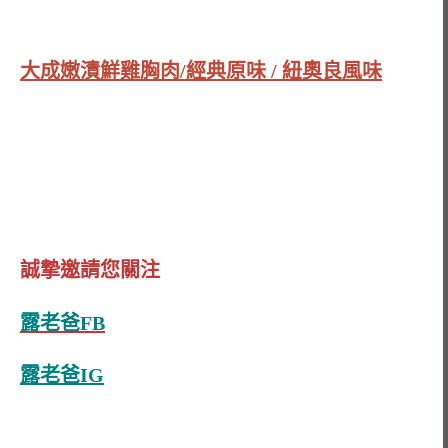
大成嫩漬鮮雞胸肉/經典原味 / 紐奧良風味
誠摯邀請您關注
露老爸FB
露老爸IG