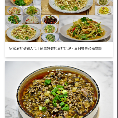
家常涼拌菜懶人包｜簡單好做的涼拌料理，夏日餐桌必備食譜