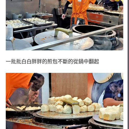
一批批白白胖胖的煎包不斷的從鍋中翻起