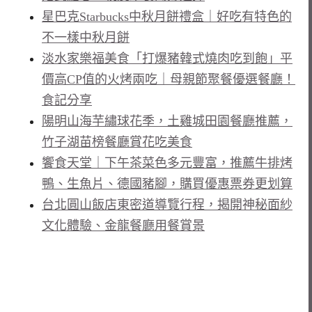
星巴克Starbucks中秋月餅禮盒｜好吃有特色的
不一樣中秋月餅
淡水家樂福美食「打爆豬韓式燒肉吃到飽」平
價高CP值的火烤兩吃｜母親節聚餐優選餐廳！
食記分享
陽明山海芋繡球花季，土雞城田園餐廳推薦，
竹子湖苗榜餐廳賞花吃美食
饗食天堂｜下午茶菜色多元豐富，推薦牛排烤
鴨、生魚片、德國豬腳，購買優惠票券更划算
台北圓山飯店東密道導覽行程，揭開神秘面紗
文化體驗、金龍餐廳用餐賞景