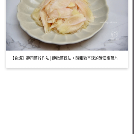
【食譜】壽司薑片作法│醃嫩薑做法，酸甜微辛辣的醃漬嫩薑片