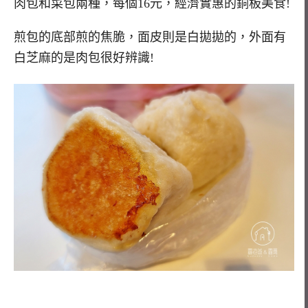
肉包和菜包兩種，每個16元，經濟實惠的銅板美食!
煎包的底部煎的焦脆，面皮則是白拋拋的，外面有
白芝麻的是肉包很好辨識!