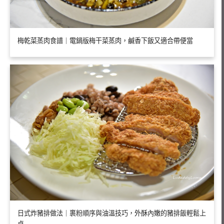
梅乾菜蒸肉食譜｜電鍋版梅干菜蒸肉，鹹香下飯又適合帶便當
日式炸豬排做法｜裹粉順序與油溫技巧，外酥內嫩的豬排飯輕鬆上