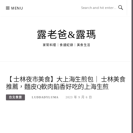
Skip
MENU
to
content
露老爸&露瑪
家常料理｜食譜紀錄｜美食生活
【 士林夜市美食】大上海生煎包｜ 士林美食
推薦，麵皮Q軟肉餡香好吃的上海生煎
台北食旅
LUDDADYLUMA
2023 年 9 月 6 日