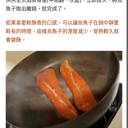
烘烤至米酒蒸發後(中間翻一次面)，立即熄火，將烏
魚子取出離鍋，就完成了。
如果喜愛較酥香的口感，可以讓烏魚子在鍋中靜置
較長的時間，這樣烏魚子的溼度減少，受熱較久就
會變酥。