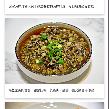
家常涼拌菜懶人包｜簡單好做的涼拌料理，夏日餐桌必備食譜
梅乾菜蒸肉食譜｜電鍋版梅干菜蒸肉，鹹香下飯又適合帶便當