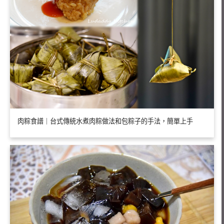
肉粽食譜｜台式傳統水煮肉粽做法和包粽子的手法，簡單上手