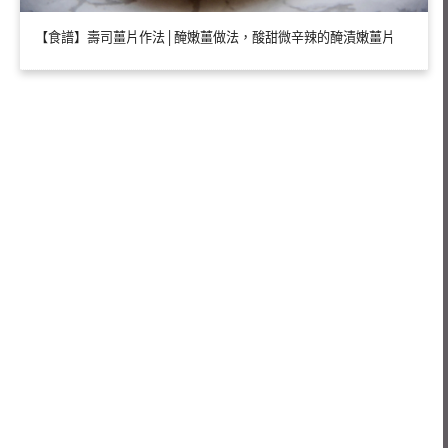
【食譜】壽司薑片作法│醃嫩薑做法，酸甜微辛辣的醃漬嫩薑片