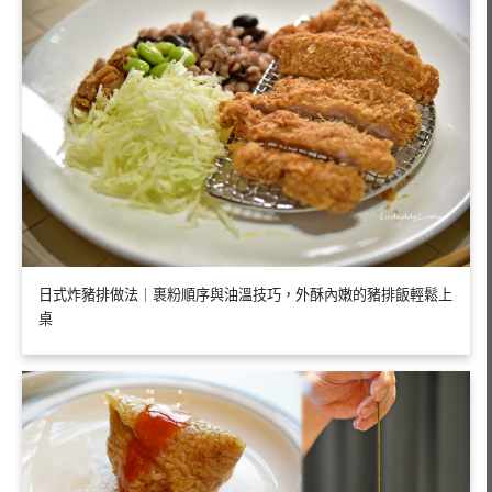
日式炸豬排做法｜裹粉順序與油溫技巧，外酥內嫩的豬排飯輕鬆上
桌