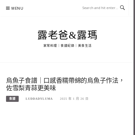
Skip
MENU
to
content
露老爸&露瑪
家常料理｜食譜紀錄｜美食生活
烏魚子食譜｜口感香糯帶綿的烏魚子作法，
佐雪梨青蒜更美味
食譜
LUDDADYLUMA
2025 年 1 月 26 日