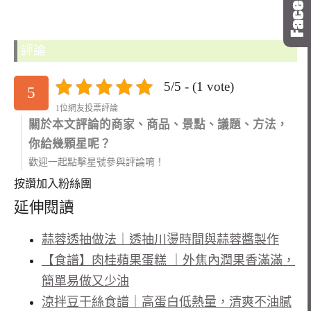
評論
5/5 - (1 vote)
5
1位網友投票評論
關於本文評論的商家、商品、景點、議題、方法，
你給幾顆星呢？
歡迎一起點擊星號參與評論唷！
按讚加入粉絲團
延伸閱讀
蒜蓉透抽做法｜透抽川燙時間與蒜蓉醬製作
【食譜】肉桂蘋果蛋糕 ｜外焦內潤果香滿滿，
簡單易做又少油
涼拌豆干絲食譜｜高蛋白低熱量，清爽不油膩