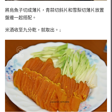
將烏魚子切成薄片，青蒜切斜片和雪梨切薄片放置
盤邊一起搭配。
米酒收至九分乾，就取出。↓