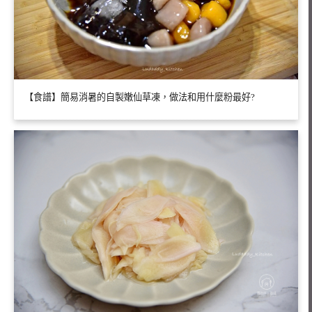
【食譜】簡易消暑的自製嫩仙草凍，做法和用什麼粉最好?