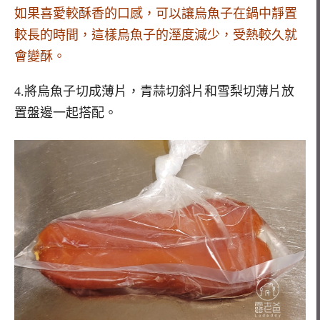
如果喜愛較酥香的口感，可以讓烏魚子在鍋中靜置
較長的時間，這樣烏魚子的溼度減少，受熱較久就
會變酥。
4.將烏魚子切成薄片，青蒜切斜片和雪梨切薄片放
置盤邊一起搭配。