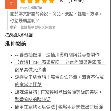
5/5 - (1 vote)
5
1位網友投票評論
關於本文評論的商家、商品、景點、議題、方法，
你給幾顆星呢？
歡迎一起點擊星號參與評論唷！
按讚加入粉絲團
延伸閱讀
蒜蓉透抽做法｜透抽川燙時間與蒜蓉醬製作
【食譜】肉桂蘋果蛋糕 ｜外焦內潤果香滿滿，
簡單易做又少油
涼拌豆干絲食譜｜高蛋白低熱量，清爽不油膩
的家常涼拌菜
酸辣湯食譜│在家輕鬆煮出餐廳等級的美味，
酸香夠味的酸辣湯
簡單在家烤地瓜做法│輕鬆兩步驟做出口感綿