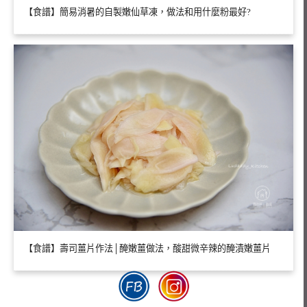
【食譜】簡易消暑的自製嫩仙草凍，做法和用什麼粉最好?
【食譜】壽司薑片作法│醃嫩薑做法，酸甜微辛辣的醃漬嫩薑片