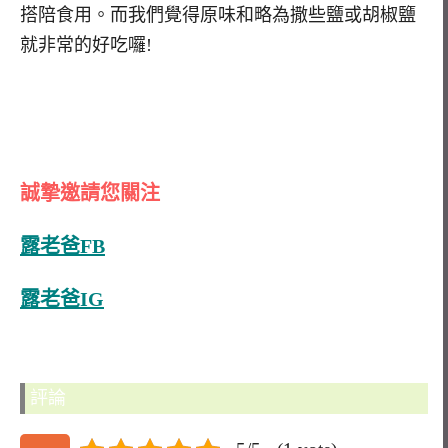
搭陪食用。而我們覺得原味和略為撒些鹽或胡椒鹽
就非常的好吃囉!
誠摯邀請您關注
露老爸FB
露老爸IG
評論