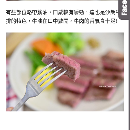
有些部位略帶筋油，口感較有嚼勁，這也是沙朗牛
排的特色，牛油在口中散開，牛肉的香氣食十足!