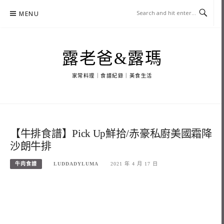
Skip
MENU
to
content
露老爸&露瑪
家常料理｜食譜紀錄｜美食生活
【牛排食譜】Pick Up鮮拾/赤豪私廚美國霜降
沙朗牛排
牛肉食譜
LUDDADYLUMA
2021 年 4 月 17 日