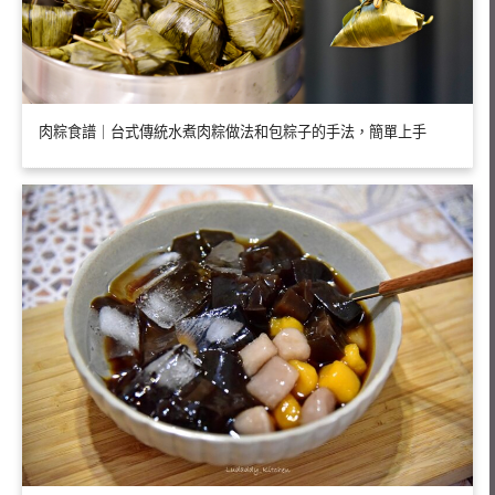
肉粽食譜｜台式傳統水煮肉粽做法和包粽子的手法，簡單上手