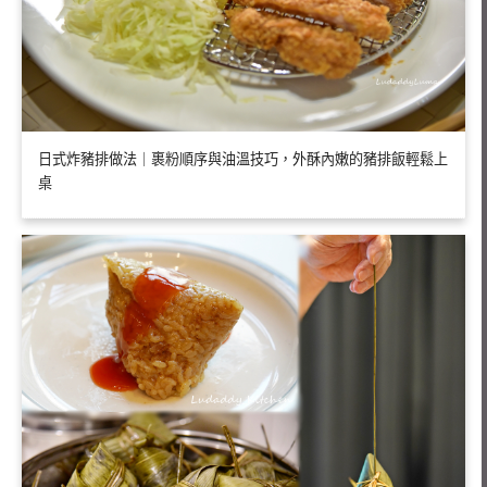
日式炸豬排做法｜裹粉順序與油溫技巧，外酥內嫩的豬排飯輕鬆上
桌