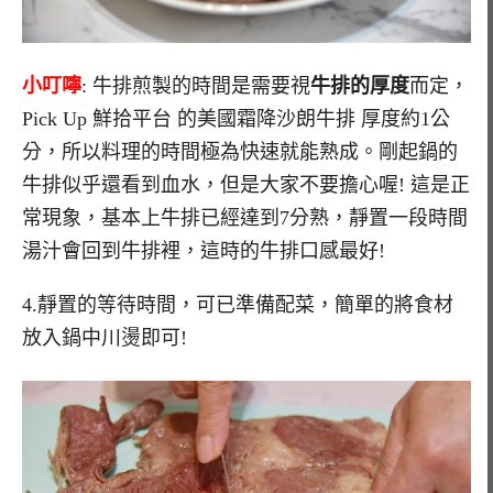
小叮嚀
: 牛排煎製的時間是需要視
牛排的厚度
而定，
Pick Up 鮮拾平台 的美國霜降沙朗牛排 厚度約1公
分，所以料理的時間極為快速就能熟成。剛起鍋的
牛排似乎還看到血水，但是大家不要擔心喔! 這是正
常現象，基本上牛排已經達到7分熟，靜置一段時間
湯汁會回到牛排裡，這時的牛排口感最好!
4.靜置的等待時間，可已準備配菜，簡單的將食材
放入鍋中川燙即可!