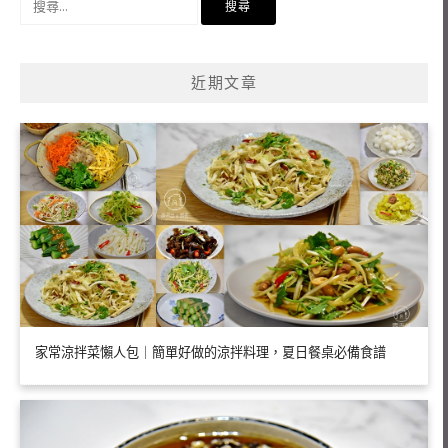
尋
關
鍵
近期文章
字:
家常涼拌菜懶人包｜簡單好做的涼拌料理，夏日餐桌必備食譜