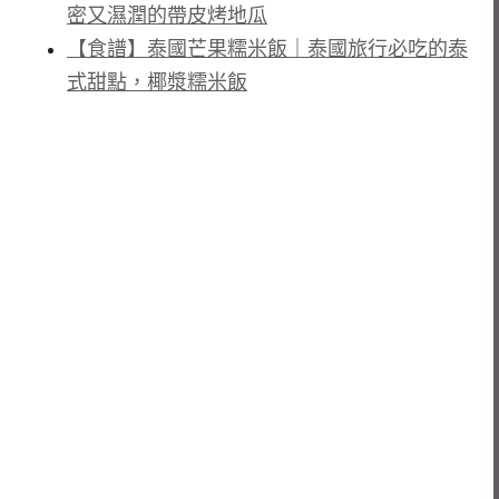
密又濕潤的帶皮烤地瓜
【食譜】泰國芒果糯米飯｜泰國旅行必吃的泰
式甜點，椰漿糯米飯