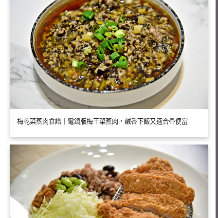
梅乾菜蒸肉食譜｜電鍋版梅干菜蒸肉，鹹香下飯又適合帶便當