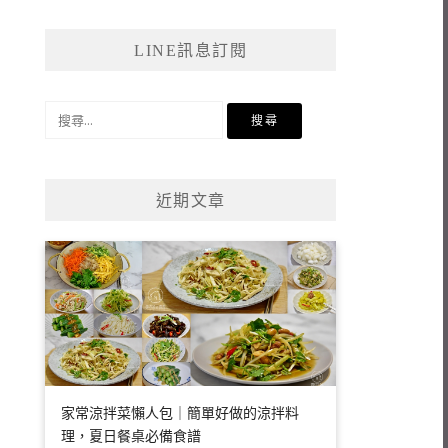
LINE訊息訂閱
搜
尋
關
鍵
近期文章
字:
家常涼拌菜懶人包｜簡單好做的涼拌料
理，夏日餐桌必備食譜