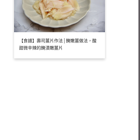
【食譜】壽司薑片作法│醃嫩薑做法，酸
甜微辛辣的醃漬嫩薑片