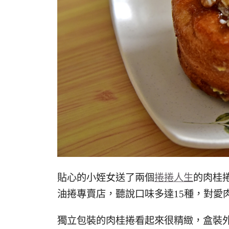
貼心的小姪女送了兩個
捲捲人生
的肉桂
油捲專賣店，聽說口味多達15種，對愛
獨立包裝的肉桂捲看起來很精緻，盒裝