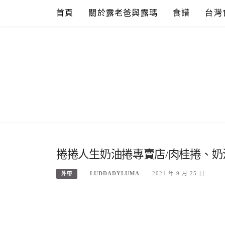
Skip
首頁
關於露老爸與露瑪
食譜
台灣
to
content
捲捲人生奶油捲專賣店/肉桂捲、
LUDDADYLUMA
2021 年 9 月 25 日
外帶