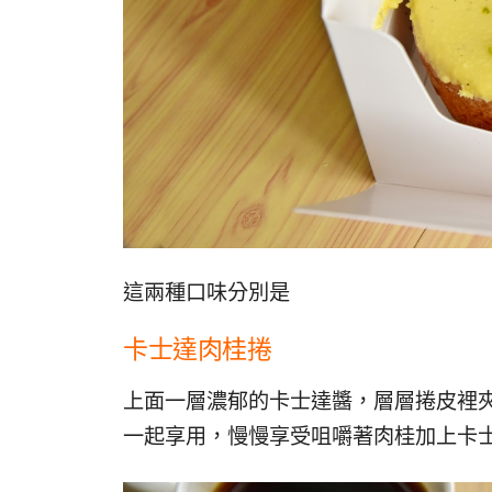
這兩種口味分別是
卡士達肉桂捲
上面一層濃郁的卡士達醬，層層捲皮裡
一起享用，慢慢享受咀嚼著肉桂加上卡士