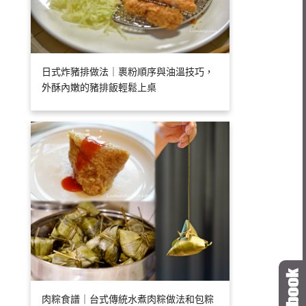
日式炸豬排做法｜裹粉順序與油溫技巧，
外酥內嫩的豬排飯輕鬆上桌
肉粽食譜｜台式傳統水煮肉粽做法和包粽