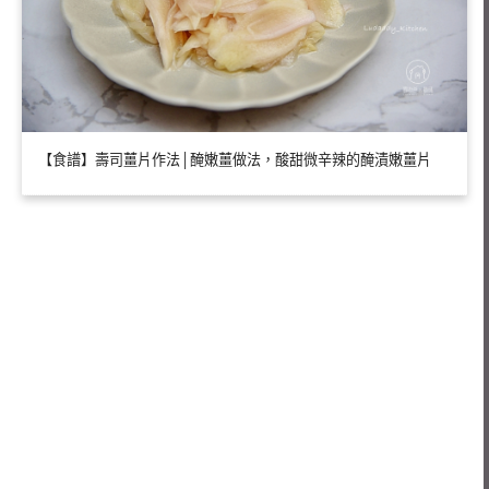
【食譜】壽司薑片作法│醃嫩薑做法，酸甜微辛辣的醃漬嫩薑片