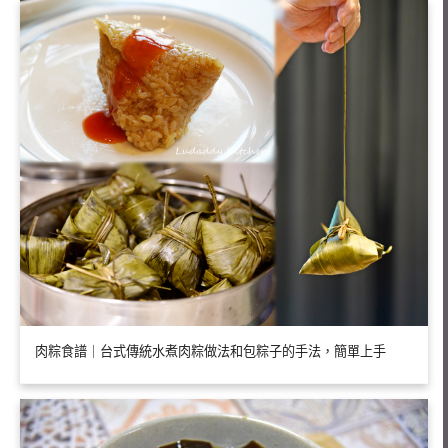
肉粽食譜｜台式傳統水煮肉粽做法和包粽子的手法，簡單上手