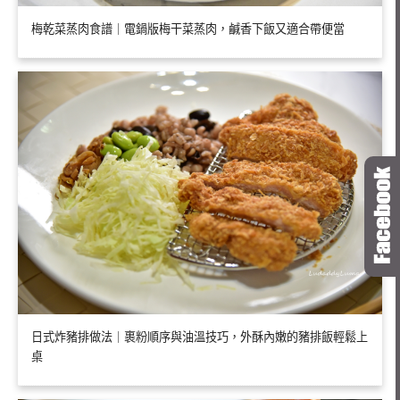
梅乾菜蒸肉食譜｜電鍋版梅干菜蒸肉，鹹香下飯又適合帶便當
日式炸豬排做法｜裹粉順序與油溫技巧，外酥內嫩的豬排飯輕鬆上
桌