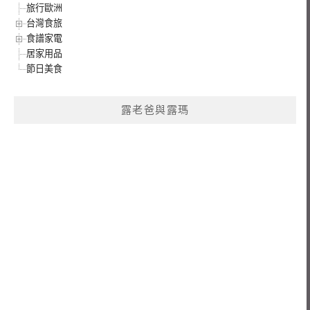
旅行歐洲
台灣食旅
食譜家電
居家用品
節日美食
露老爸與露瑪