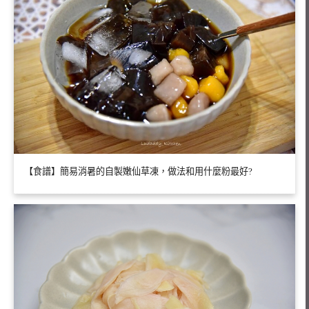
【食譜】簡易消暑的自製嫩仙草凍，做法和用什麼粉最好?