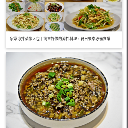
家常涼拌菜懶人包｜簡單好做的涼拌料理，夏日餐桌必備食譜