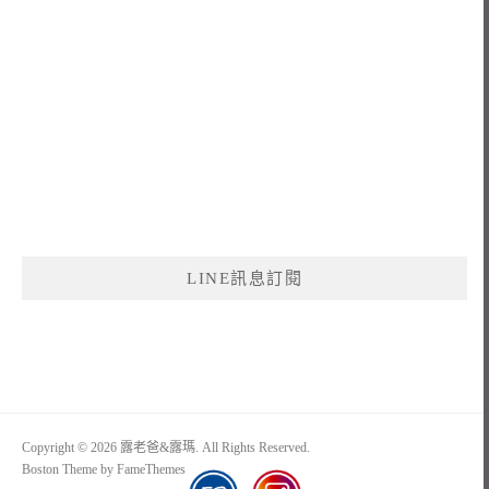
LINE訊息訂閱
Copyright © 2026 露老爸&露瑪. All Rights Reserved.
Boston Theme by
FameThemes