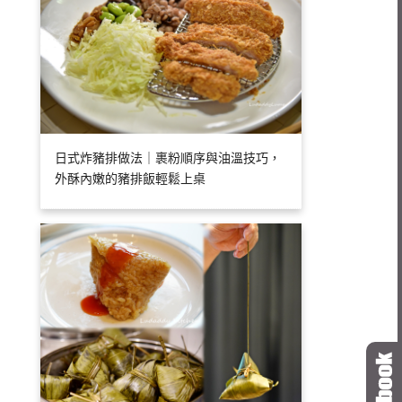
日式炸豬排做法｜裹粉順序與油溫技巧，
外酥內嫩的豬排飯輕鬆上桌