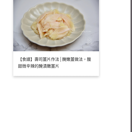
【食譜】壽司薑片作法│醃嫩薑做法，酸
甜微辛辣的醃漬嫩薑片