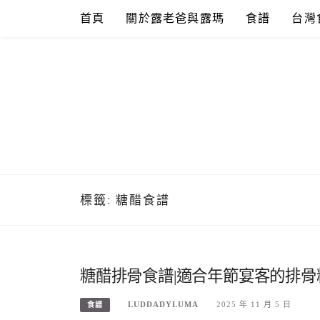
Skip
首頁
關於露老爸與露瑪
食譜
台灣
to
content
標籤:
糖醋食譜
糖醋排骨食譜|適合年節宴客的排
LUDDADYLUMA
2025 年 11 月 5 日
食譜