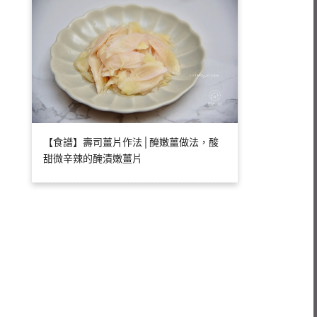
【食譜】壽司薑片作法│醃嫩薑做法，酸
甜微辛辣的醃漬嫩薑片