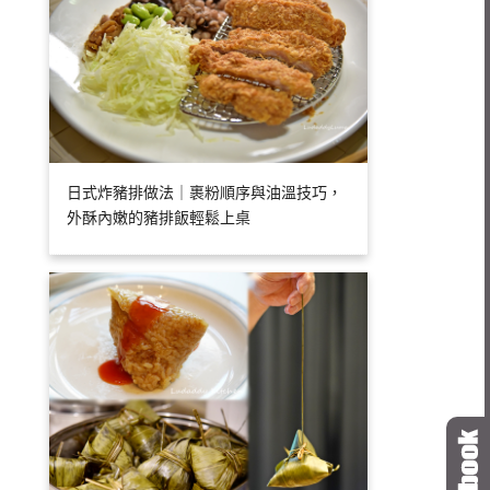
日式炸豬排做法｜裹粉順序與油溫技巧，
外酥內嫩的豬排飯輕鬆上桌