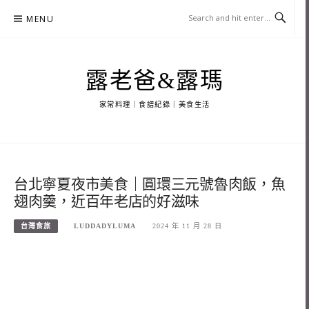
Skip
MENU
to
content
露老爸&露瑪
家常料理｜食譜紀錄｜美食生活
台北寧夏夜市美食｜圓環三元號魯肉飯，魚
翅肉羹，近百年老店的好滋味
台灣食旅
LUDDADYLUMA
2024 年 11 月 28 日