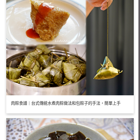
肉粽食譜｜台式傳統水煮肉粽做法和包粽子的手法，簡單上手