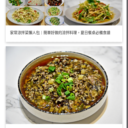
家常涼拌菜懶人包｜簡單好做的涼拌料理，夏日餐桌必備食譜