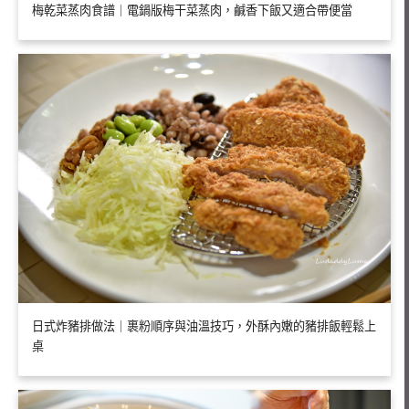
梅乾菜蒸肉食譜｜電鍋版梅干菜蒸肉，鹹香下飯又適合帶便當
日式炸豬排做法｜裹粉順序與油溫技巧，外酥內嫩的豬排飯輕鬆上
桌