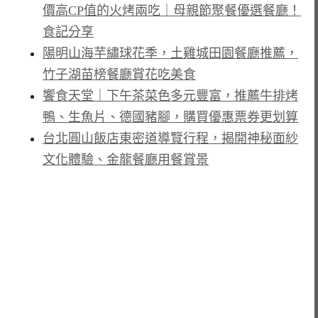
價高CP值的火烤兩吃｜母親節聚餐優選餐廳！
食記分享
陽明山海芋繡球花季，土雞城田園餐廳推薦，
竹子湖苗榜餐廳賞花吃美食
饗食天堂｜下午茶菜色多元豐富，推薦牛排烤
鴨、生魚片、德國豬腳，購買優惠票券更划算
台北圓山飯店東密道導覽行程，揭開神秘面紗
文化體驗、金龍餐廳用餐賞景