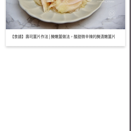
【食譜】壽司薑片作法│醃嫩薑做法，酸甜微辛辣的醃漬嫩薑片