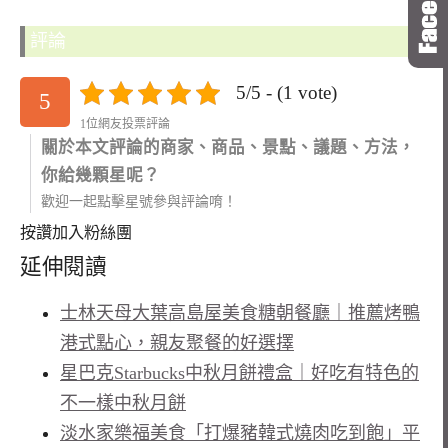
評論
5/5 - (1 vote)
5
1位網友投票評論
關於本文評論的商家、商品、景點、議題、方法，
你給幾顆星呢？
歡迎一起點擊星號參與評論唷！
按讚加入粉絲團
延伸閱讀
士林天母大葉高島屋美食糖朝餐廳｜推薦烤鴨
港式點心，親友聚餐的好選擇
星巴克Starbucks中秋月餅禮盒｜好吃有特色的
不一樣中秋月餅
淡水家樂福美食「打爆豬韓式燒肉吃到飽」平