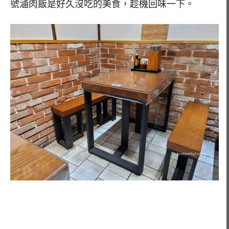
號滷肉飯是好久沒吃的美食，趁機回味一下。