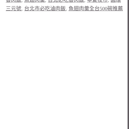
三元號
,
台北市必吃滷肉飯
,
魚翅肉羹全台500碗推薦