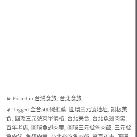
Posted in
台灣食旅
,
台北食旅
Tagged
全台500碗推薦
,
圓環三元號地址
,
銅板美
食
,
圓環三元號菜單價格
,
台北美食
,
台北魚翅肉羹
,
百年老店
,
圓環魚翅肉羹
,
圓環三元號魯肉飯
,
三元號
魯肉飯
,
魚翅肉羹
,
台北必吃魯肉飯
,
寧夏夜市
,
圓環