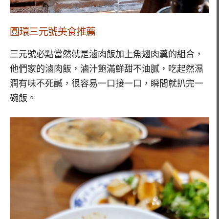
圓環三元號美食推薦
三元號必點當然就是滷肉飯加上魚翅肉羹的組合，
他們家的滷肉飯，滷汁飽滿鮮甜不油膩，吃起然濕
潤有味不死鹹，很容易一口接一口，瞬間就扒完一
碗飯。