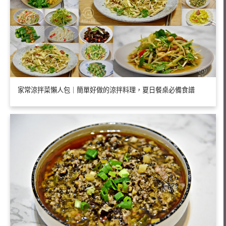
家常涼拌菜懶人包｜簡單好做的涼拌料理，夏日餐桌必備食譜