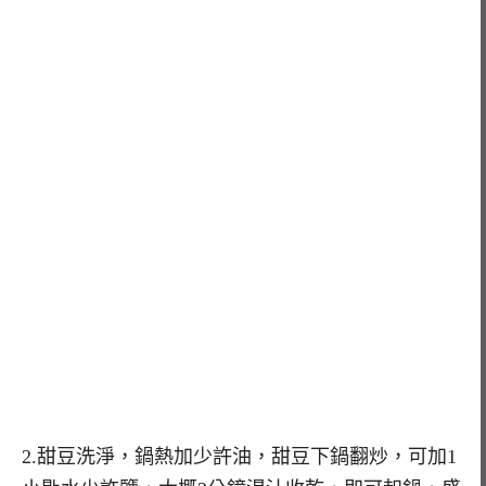
2.甜豆洗淨，鍋熱加少許油，甜豆下鍋翻炒，可加1