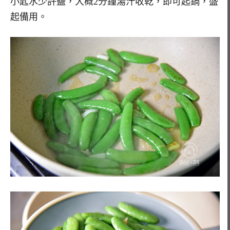
小匙水少許鹽，大概2分鐘湯汁收乾，即可起鍋，盛
起備用。