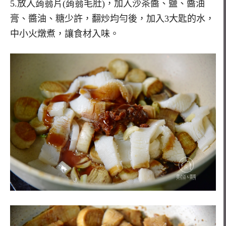
5.放入蒟蒻片(蒟蒻毛肚)，加入沙茶醬、鹽、醬油
膏、醬油、糖少許，翻炒均勻後，加入3大匙的水，
中小火燉煮，讓食材入味。