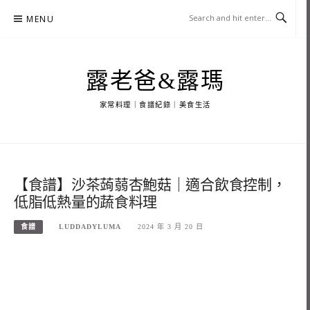
Skip
MENU
to
content
露老爸&露瑪
家常料理｜食譜紀錄｜美食生活
【食譜】沙茶蒟蒻杏鮑菇｜適合飲食控制，
低脂低熱量的蔬食料理
食譜
LUDDADYLUMA
2024 年 3 月 20 日