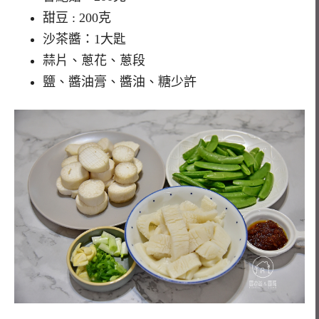
甜豆 : 200克
沙茶醬：1大匙
蒜片、蔥花、蔥段
鹽、醬油膏、醬油、糖少許