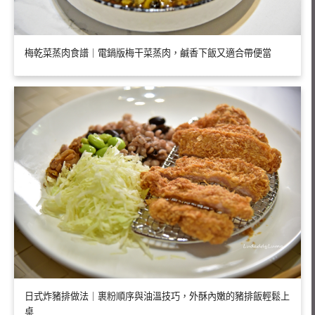
梅乾菜蒸肉食譜｜電鍋版梅干菜蒸肉，鹹香下飯又適合帶便當
日式炸豬排做法｜裹粉順序與油溫技巧，外酥內嫩的豬排飯輕鬆上
桌