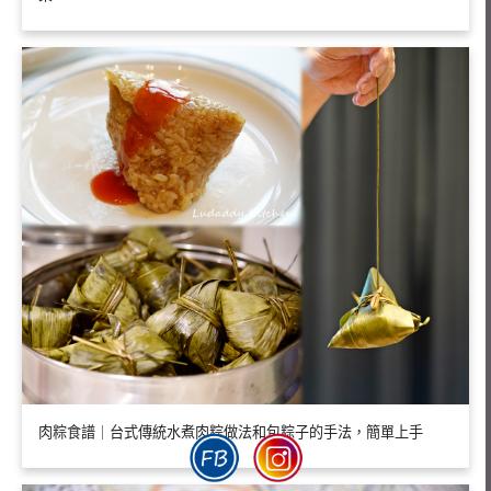
肉粽食譜｜台式傳統水煮肉粽做法和包粽子的手法，簡單上手