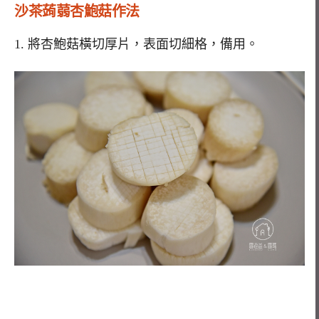
沙茶蒟蒻杏鮑菇作法
1. 將杏鮑菇橫切厚片，表面切細格，備用。