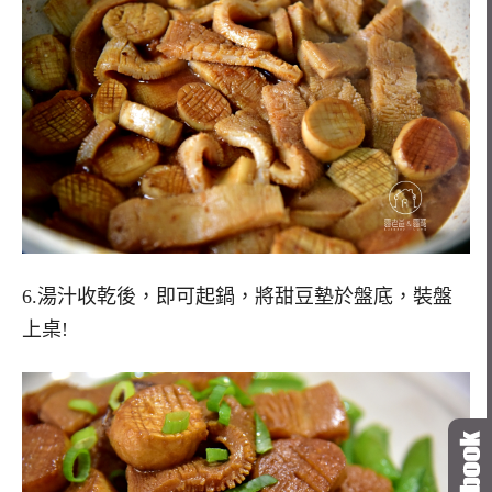
6.湯汁收乾後，即可起鍋，將甜豆墊於盤底，裝盤
上桌!