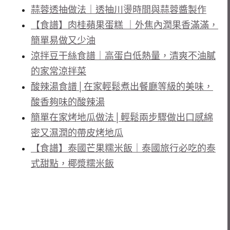
蒜蓉透抽做法｜透抽川燙時間與蒜蓉醬製作
【食譜】肉桂蘋果蛋糕 ｜外焦內潤果香滿滿，
簡單易做又少油
涼拌豆干絲食譜｜高蛋白低熱量，清爽不油膩
的家常涼拌菜
酸辣湯食譜│在家輕鬆煮出餐廳等級的美味，
酸香夠味的酸辣湯
簡單在家烤地瓜做法│輕鬆兩步驟做出口感綿
密又濕潤的帶皮烤地瓜
【食譜】泰國芒果糯米飯｜泰國旅行必吃的泰
式甜點，椰漿糯米飯