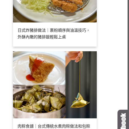
日式炸豬排做法｜裹粉順序與油溫技巧，
外酥內嫩的豬排飯輕鬆上桌
肉粽食譜｜台式傳統水煮肉粽做法和包粽