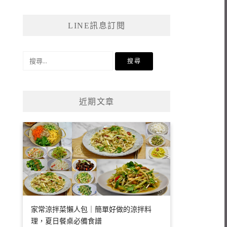
LINE訊息訂閱
搜
尋
關
鍵
近期文章
字:
家常涼拌菜懶人包｜簡單好做的涼拌料
理，夏日餐桌必備食譜