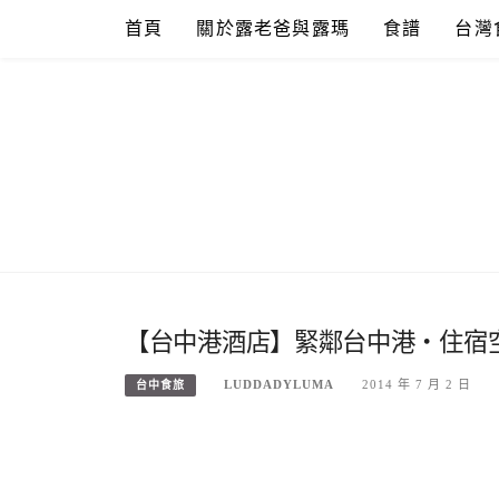
Skip
首頁
關於露老爸與露瑪
食譜
台灣
to
content
【台中港酒店】緊鄰台中港‧住宿
LUDDADYLUMA
2014 年 7 月 2 日
台中食旅