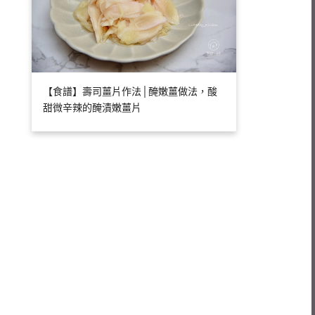
【食譜】壽司薑片作法│醃嫩薑做法，酸
甜微辛辣的醃漬嫩薑片