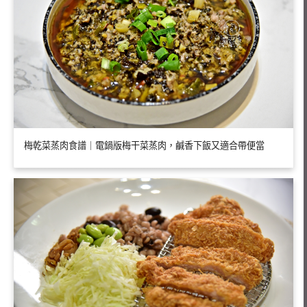
梅乾菜蒸肉食譜｜電鍋版梅干菜蒸肉，鹹香下飯又適合帶便當