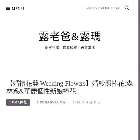
Skip
MENU
to
content
露老爸&露瑪
家常料理｜食譜紀錄｜美食生活
【婚禮花藝 Wedding Flowers】婚紗照捧花:森
林系&華麗個性新娘捧花
LUMA捧花
LUDDADYLUMA
2016 年 4 月 8 日