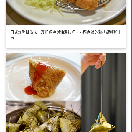
日式炸豬排做法｜裹粉順序與油溫技巧，外酥內嫩的豬排飯輕鬆上
桌