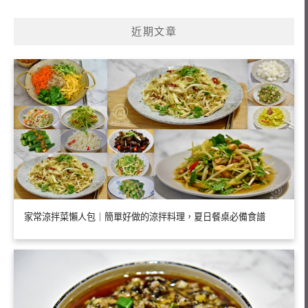
關
鍵
近期文章
字:
家常涼拌菜懶人包｜簡單好做的涼拌料理，夏日餐桌必備食譜