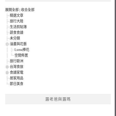
展開全部
|
收合全部
精選文章
旅行大陸
生活剪貼簿
蔬食食譜
未分類
油畫與花藝
Luma捧花
空間佈置
旅行歐洲
台灣食旅
食譜家電
居家用品
節日美食
露老爸與露瑪