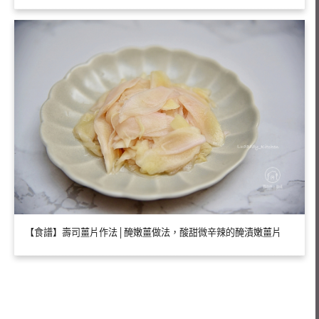
【食譜】壽司薑片作法│醃嫩薑做法，酸甜微辛辣的醃漬嫩薑片