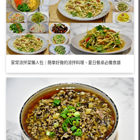
家常涼拌菜懶人包｜簡單好做的涼拌料理，夏日餐桌必備食譜