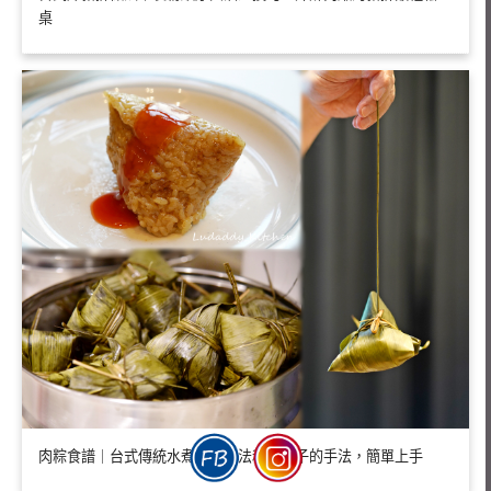
桌
肉粽食譜｜台式傳統水煮肉粽做法和包粽子的手法，簡單上手