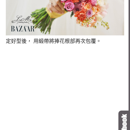
定好型後， 用緞帶將捧花根部再次包覆。