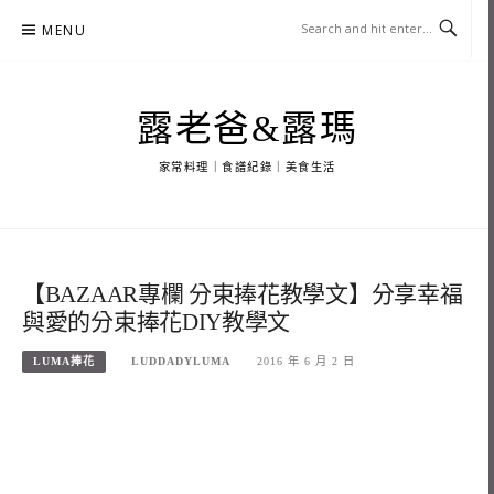
Skip
MENU
to
content
露老爸&露瑪
家常料理｜食譜紀錄｜美食生活
【BAZAAR專欄 分束捧花教學文】分享幸福
與愛的分束捧花DIY教學文
LUMA捧花
LUDDADYLUMA
2016 年 6 月 2 日