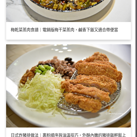
梅乾菜蒸肉食譜｜電鍋版梅干菜蒸肉，鹹香下飯又適合帶便當
日式炸豬排做法｜裹粉順序與油溫技巧，外酥內嫩的豬排飯輕鬆上