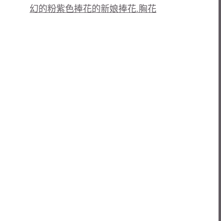
幻的粉紫色捧花的新娘捧花.胸花