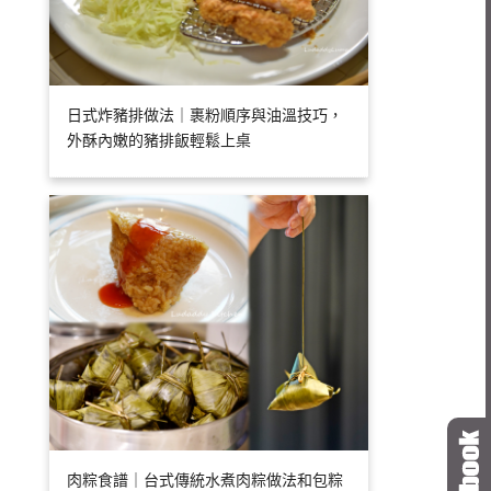
日式炸豬排做法｜裹粉順序與油溫技巧，
外酥內嫩的豬排飯輕鬆上桌
肉粽食譜｜台式傳統水煮肉粽做法和包粽