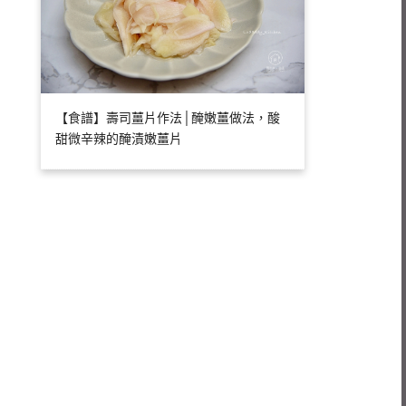
【食譜】壽司薑片作法│醃嫩薑做法，酸
甜微辛辣的醃漬嫩薑片