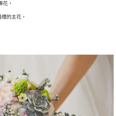
捧花，
婚禮的主花，