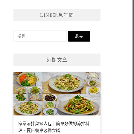
LINE訊息訂閱
搜
尋
關
鍵
近期文章
字:
家常涼拌菜懶人包｜簡單好做的涼拌料
理，夏日餐桌必備食譜