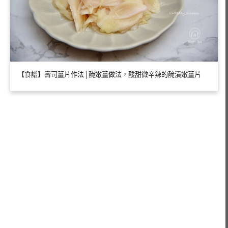
【食譜】壽司薑片作法│醃嫩薑做法，酸甜微辛辣的醃漬嫩薑片