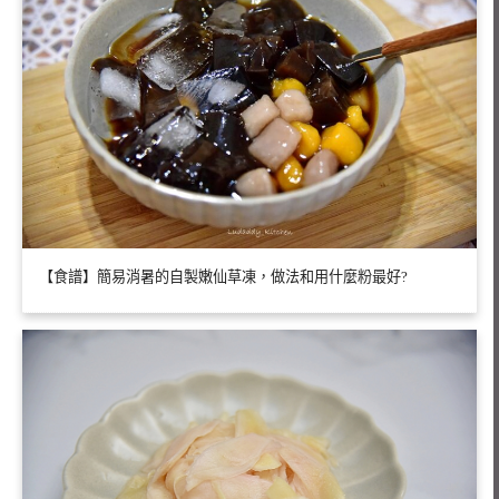
【食譜】簡易消暑的自製嫩仙草凍，做法和用什麼粉最好?