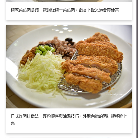
梅乾菜蒸肉食譜｜電鍋版梅干菜蒸肉，鹹香下飯又適合帶便當
日式炸豬排做法｜裹粉順序與油溫技巧，外酥內嫩的豬排飯輕鬆上
桌