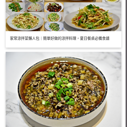
家常涼拌菜懶人包｜簡單好做的涼拌料理，夏日餐桌必備食譜