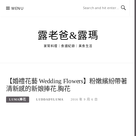
Skip
MENU
to
content
露老爸&露瑪
家常料理｜食譜紀錄｜美食生活
【婚禮花藝 Wedding Flowers】粉嫩繽紛帶著
清新感的新娘捧花.胸花
LUMA捧花
LUDDADYLUMA
2016 年 9 月 6 日