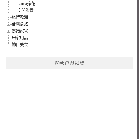
Luma捧花
空間佈置
旅行歐洲
台灣食旅
食譜家電
居家用品
節日美食
露老爸與露瑪