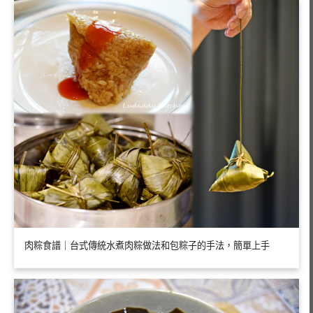
肉粽食譜｜台式傳統水煮肉粽做法和包粽子的手法，簡單上手