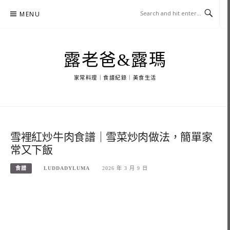
Skip
MENU
to
content
露老爸&露瑪
家常料理｜食譜紀錄｜美食生活
雪裡紅炒牛肉食譜｜雪菜炒肉做法，簡單家
常又下飯
食譜
LUDDADYLUMA
2026 年 3 月 9 日