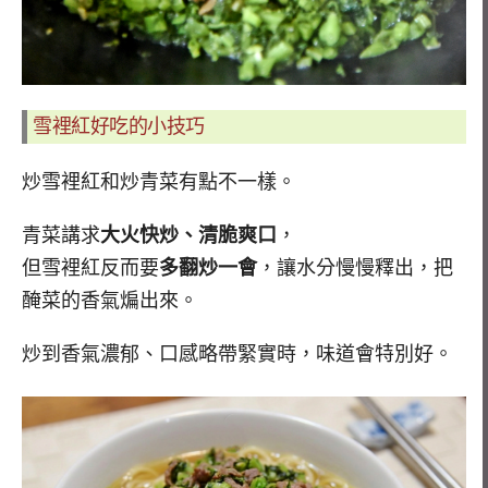
雪裡紅好吃的小技巧
炒雪裡紅和炒青菜有點不一樣。
青菜講求
大火快炒、清脆爽口
，
但雪裡紅反而要
多翻炒一會
，讓水分慢慢釋出，把
醃菜的香氣煸出來。
炒到香氣濃郁、口感略帶緊實時，味道會特別好。