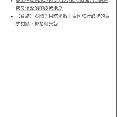
簡單在家烤地瓜做法│輕鬆兩步驟做出口感綿
密又濕潤的帶皮烤地瓜
【食譜】泰國芒果糯米飯｜泰國旅行必吃的泰
式甜點，椰漿糯米飯