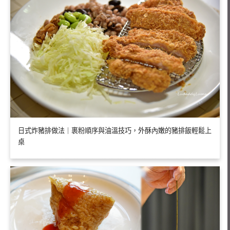
日式炸豬排做法｜裹粉順序與油溫技巧，外酥內嫩的豬排飯輕鬆上
桌