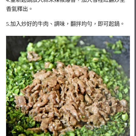
4.重新起鍋放入蒜末辣椒爆香，加入雪裡紅翻炒至
香氣釋出。
5.加入炒好的牛肉、調味，翻拌均勻，即可起鍋。