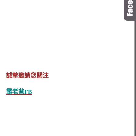
誠摯邀請您關注
露老爸FB