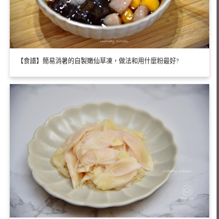
【食譜】簡易消暑的自製嫩仙草凍，做法和用什麼粉最好?