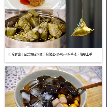
肉粽食譜｜台式傳統水煮肉粽做法和包粽子的手法，簡單上手