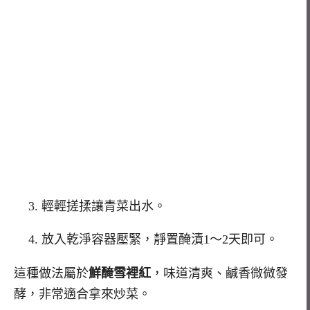
輕輕搓揉讓青菜出水。
放入乾淨容器壓緊，靜置醃漬1～2天即可。
這種做法屬於
鮮醃雪裡紅
，味道清爽、鹹香微微發
酵，非常適合拿來炒菜。