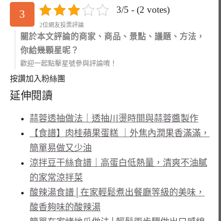
3/5 - (2 votes)
3
2位網友投票評論
關於本文評論的商家、商品、景點、議題、方法，
你給幾顆星呢？
歡迎一起點擊星號參與評論唷！
按讚加入粉絲團
延伸閱讀
蒜蓉透抽做法｜透抽川燙時間與蒜蓉醬製作
【食譜】肉桂蘋果蛋糕 ｜外焦內潤果香滿滿，
簡單易做又少油
涼拌豆干絲食譜｜高蛋白低熱量，清爽不油膩
的家常涼拌菜
酸辣湯食譜│在家輕鬆煮出餐廳等級的美味，
酸香夠味的酸辣湯