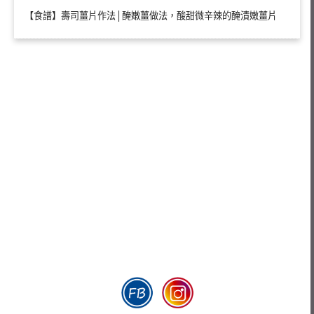
【食譜】壽司薑片作法│醃嫩薑做法，酸甜微辛辣的醃漬嫩薑片