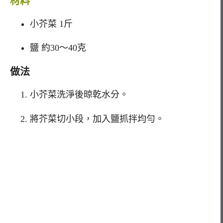
材料
小芥菜 1斤
鹽 約30～40克
做法
小芥菜洗淨後晾乾水分。
將芥菜切小段，加入鹽抓拌均勻。