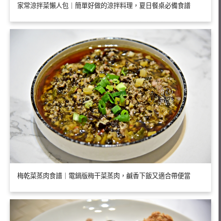
家常涼拌菜懶人包｜簡單好做的涼拌料理，夏日餐桌必備食譜
梅乾菜蒸肉食譜｜電鍋版梅干菜蒸肉，鹹香下飯又適合帶便當