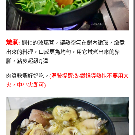
燉煮:
鋼化的玻璃蓋，讓熱空氣在鍋內循環，燉煮
出來的料理，口感更為均勻，用它燉煮出來的豬
腳，豬皮超級Q彈
肉質軟爛好好吃。
(溫馨提醒:熟鐵鍋導熱快不要用大
火，中小火即可)