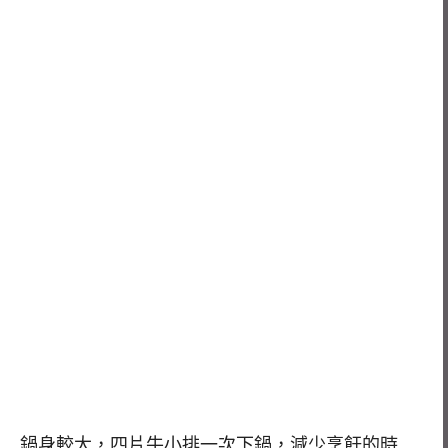
鍋身較大，四片牛小排一次下鍋，減少烹飪的時