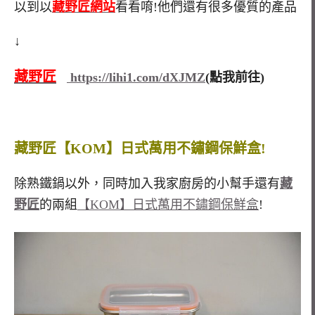
以到以
藏野匠網站
看看唷!他們還有很多優質的產品
↓
藏野匠
https://lihi1.com/dXJMZ
(
點我前往
)
藏野匠【KOM】日式萬用不鏽鋼保鮮盒!
除熟鐵鍋以外，同時加入我家廚房的小幫手還有
藏
野匠
的兩組
【KOM】日式萬用不鏽鋼保鮮盒
!