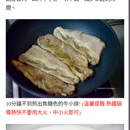
間。
10分鐘不到煎出焦糖色的牛小排!
(溫馨提醒:熟鐵鍋
導熱快不要用大火，中小火即可)