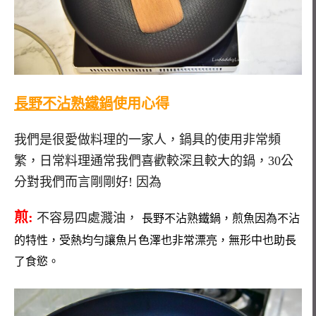
長野不沾熟鐵鍋
使用心得
我們是很愛做料理的一家人，鍋具的使用非常頻
繁，日常料理通常我們喜歡較深且較大的鍋，30公
分對我們而言剛剛好! 因為
煎:
不容易四處濺油，
長野不沾熟鐵鍋，煎魚因為不沾
的特性，受熱均勻讓魚片色澤也非常漂亮，無形中也助長
了食慾。