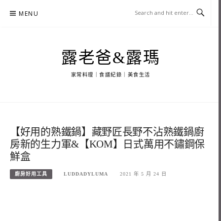
Skip
MENU
to
content
露老爸&露瑪
家常料理｜食譜紀錄｜美食生活
【好用的熟鐵鍋】藏野匠長野不沾熟鐵鍋廚
房新的生力軍&【KOM】日式萬用不鏽鋼保
鮮盒
廚房好用工具
LUDDADYLUMA
2021 年 5 月 24 日