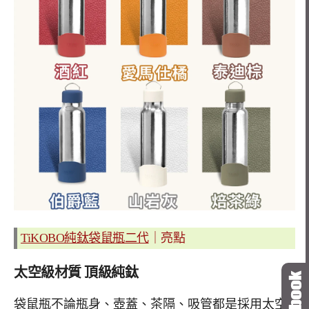
TiKOBO純鈦袋鼠瓶二代
｜
亮點
太空級材質
頂級純鈦
袋鼠瓶不論瓶身、壺蓋、茶隔、吸管都是採用太空