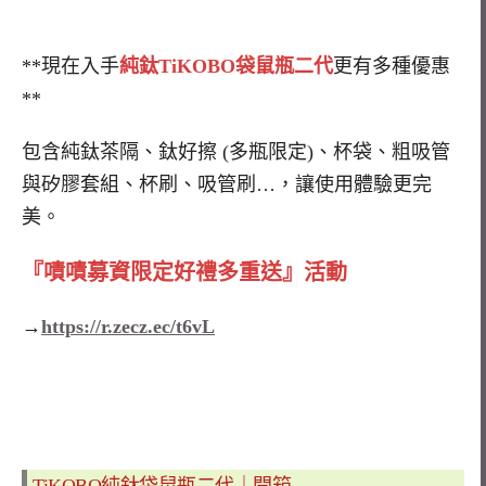
**現在入手
純鈦TiKOBO袋鼠瓶二代
更有多種優惠
**
包含純鈦茶隔、鈦好擦 (多瓶限定)、杯袋、粗吸管
與矽膠套組、杯刷、吸管刷…，讓使用體驗更完
美。
『嘖嘖募資限定好禮多重送』活動
→
https://r.zecz.ec/t6vL
TiKOBO純鈦袋鼠瓶二代
｜
開箱