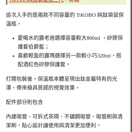
這次入手的是兩款不同容量的 TiKOBO 純鈦袋鼠保
溫瓶，
愛喝水的露老爸選擇容量較大800ml ，矽膠保
護套伯爵藍；
喜歡輕盈的露瑪選擇另一款較小巧320ml，搭
配酒紅色矽膠保護套。
打開包裝後，保溫瓶本體呈現出鈦金屬特有的光
澤，帶來極具質感的視覺效果。
配件部分則包含
內建吸管、可拆式茶隔、不鏽鋼吸管、吸管刷與清
潔刷，貼心設計讓使用與清潔更加便利。