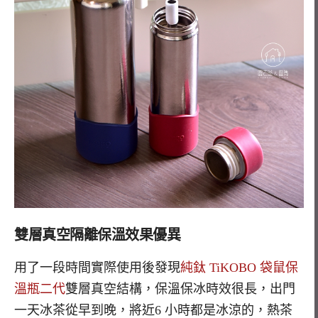
雙層真空隔離
保溫效果優異
用了一段時間實際使用後發現
純鈦 TiKOBO 袋鼠保
溫瓶二代
雙層真空結構，
保溫保冰時效很長，出門
一天冰茶從早到晚，將近6 小時都是冰涼的，熱茶