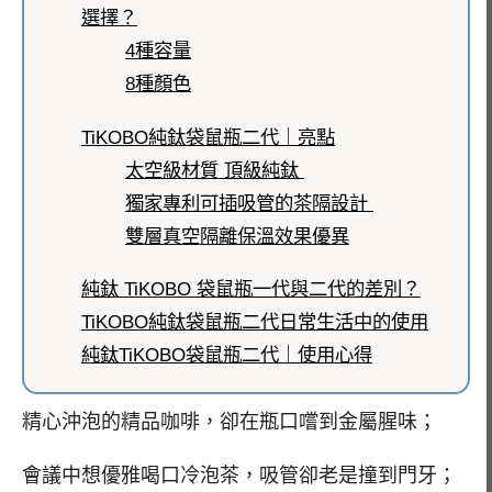
選擇？
4種容量
8種顏色
TiKOBO純鈦袋鼠瓶二代｜亮點
太空級材質 頂級純鈦
獨家專利可插吸管的茶隔設計
雙層真空隔離保溫效果優異
純鈦 TiKOBO 袋鼠瓶一代與二代的差別？
TiKOBO純鈦袋鼠瓶二代日常生活中的使用
純鈦TiKOBO袋鼠瓶二代｜使用心得
精心沖泡的精品咖啡，卻在瓶口嚐到金屬腥味；
會議中想優雅喝口冷泡茶，吸管卻老是撞到門牙；