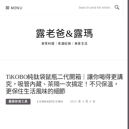
Skip
MENU
to
content
露老爸&露瑪
家常料理｜食譜紀錄｜美食生活
TiKOBO純鈦袋鼠瓶二代開箱｜讓你喝得更講
究，吸管內藏、茶隔一次搞定！不只保溫，
更保住生活風味的細節
廚房好用工具
LUDDADYLUMA
2025 年 4 月 4 日