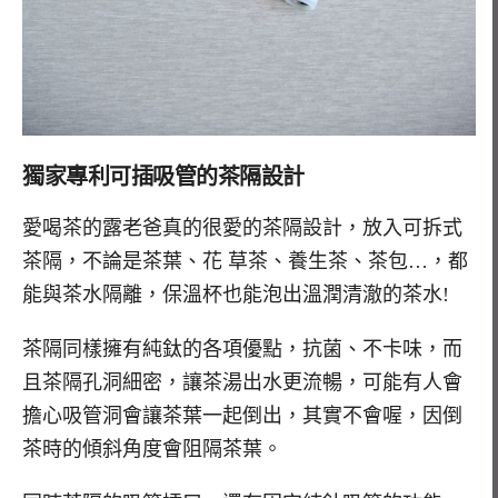
獨家專利
可插吸管的茶隔設計
愛喝茶的露老爸真的很愛的茶隔設計，放入可拆式
茶隔，不論是茶葉、花 草茶、養生茶、茶包…，都
能與茶水隔離，保溫杯也能泡出溫潤清澈的茶水!
茶隔同樣擁有純鈦的各項優點，抗菌、不卡味，而
且茶隔孔洞細密，讓茶湯出水更流暢，可能有人會
擔心吸管洞會讓茶葉一起倒出，其實不會喔，因倒
茶時的傾斜角度會阻隔茶葉。