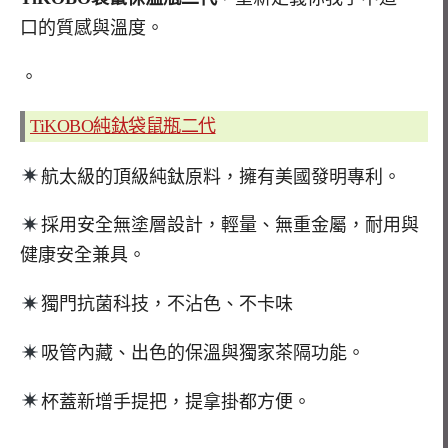
口的質感與溫度。
。
TiKOBO純鈦袋鼠瓶二代
航太級的頂級純鈦原料，
擁有美國發明專利。
採用安全無塗層設計，
輕量、無重金屬，
耐用與
健康安全兼具。
獨門抗菌科技，不沾色、
不卡味
吸管內藏、出色的保溫與獨家茶隔功能。
杯蓋新增手提把，提拿掛都方便。