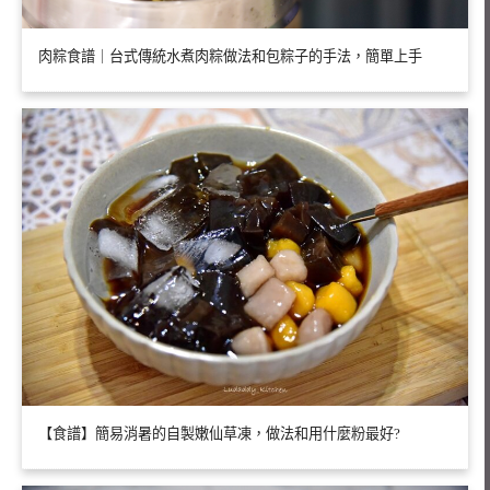
肉粽食譜｜台式傳統水煮肉粽做法和包粽子的手法，簡單上手
【食譜】簡易消暑的自製嫩仙草凍，做法和用什麼粉最好?