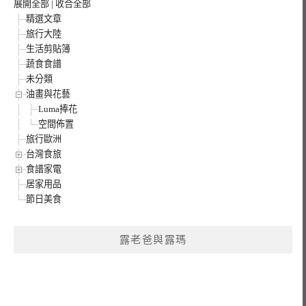
展開全部
|
收合全部
精選文章
旅行大陸
生活剪貼簿
蔬食食譜
未分類
油畫與花藝
Luma捧花
空間佈置
旅行歐洲
台灣食旅
食譜家電
居家用品
節日美食
露老爸與露瑪