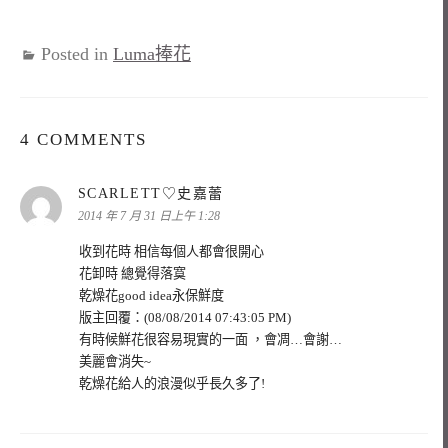
Posted in
Luma捧花
4 COMMENTS
表
SCARLETT♡史嘉蕾
示:
2014 年 7 月 31 日上午 1:28
收到花時 相信每個人都會很開心
花卸時 總覺得落寞
乾燥花good idea永保鮮度
版主回覆：(08/08/2014 07:43:05 PM)
有時候鮮花很容易現實的一面 ，會凋…會謝…
美麗會消失~
乾燥花給人的浪漫似乎長久多了!