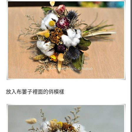
放入布簍子裡面的俏模樣