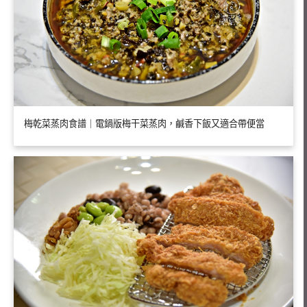
梅乾菜蒸肉食譜｜電鍋版梅干菜蒸肉，鹹香下飯又適合帶便當