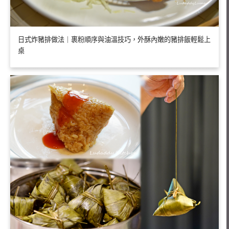
日式炸豬排做法｜裹粉順序與油溫技巧，外酥內嫩的豬排飯輕鬆上
桌