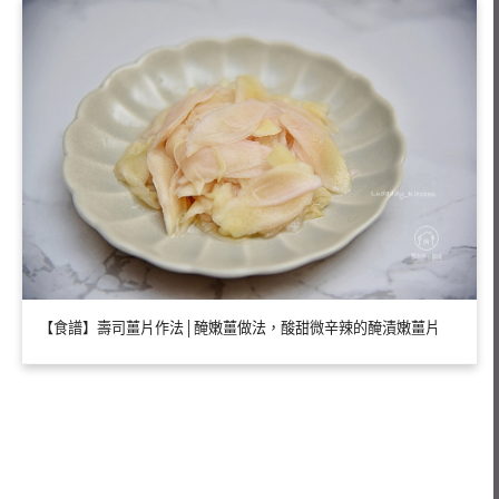
【食譜】壽司薑片作法│醃嫩薑做法，酸甜微辛辣的醃漬嫩薑片