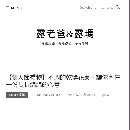
Skip
MENU
to
content
露老爸&露瑪
家常料理｜食譜紀錄｜美食生活
【情人節禮物】不凋的乾燥花束‧讓你留住
一份長長綿綿的心意
LUMA捧花
LUDDADYLUMA
2014 年 7 月 30 日
4