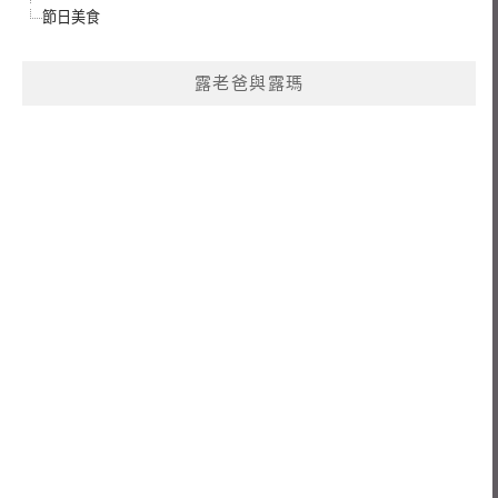
節日美食
露老爸與露瑪