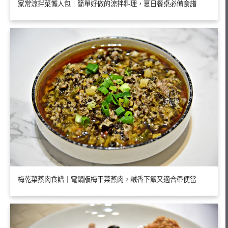
家常涼拌菜懶人包｜簡單好做的涼拌料理，夏日餐桌必備食譜
梅乾菜蒸肉食譜｜電鍋版梅干菜蒸肉，鹹香下飯又適合帶便當