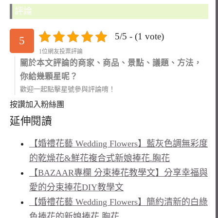
評論
5/5 - (1 vote)
5
1位網友投票評論
關於本文評論的商家、商品、景點、議題、方法，
你給幾顆星呢？
歡迎一起點擊星號參與評論唷！
按讚加入粉絲團
延伸閱讀
【婚禮花藝 Wedding Flowers】藍灰色調無彩度
的乾燥花&鮮花複合式新娘捧花.胸花
【BAZAAR專欄 分束捧花教學文】分享幸福與
愛的分束捧花DIY教學文
【婚禮花藝 Wedding Flowers】簡約清新的白綠
色捧花的新娘捧花.胸花