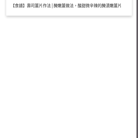
【食譜】壽司薑片作法│醃嫩薑做法，酸甜微辛辣的醃漬嫩薑片