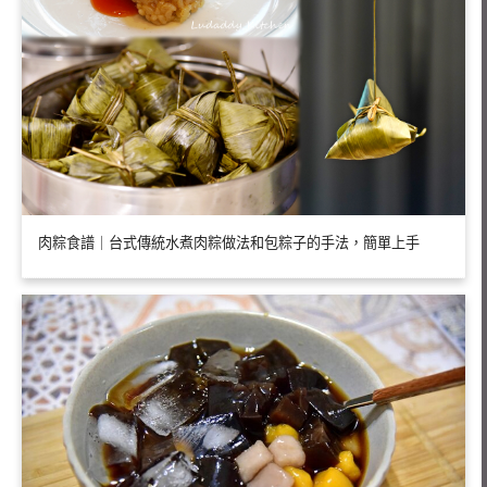
肉粽食譜｜台式傳統水煮肉粽做法和包粽子的手法，簡單上手