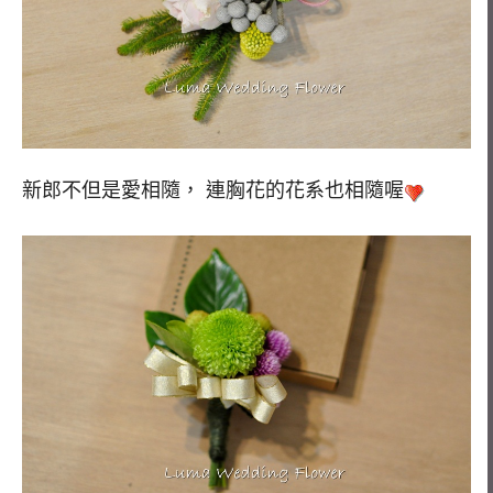
新郎不但是愛相隨， 連胸花的花系也相隨喔