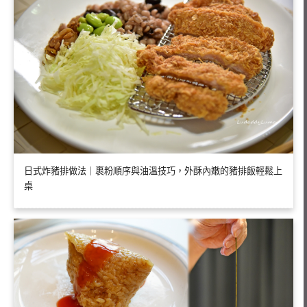
日式炸豬排做法｜裹粉順序與油溫技巧，外酥內嫩的豬排飯輕鬆上
桌