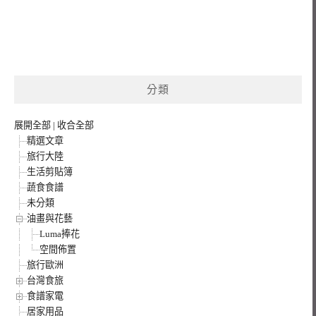
分類
展開全部
|
收合全部
精選文章
旅行大陸
生活剪貼簿
蔬食食譜
未分類
油畫與花藝
Luma捧花
空間佈置
旅行歐洲
台灣食旅
食譜家電
居家用品