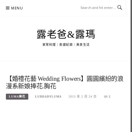
Skip
MENU
to
content
露老爸&露瑪
家常料理｜食譜紀錄｜美食生活
【婚禮花藝 Wedding Flowers】圓圓繽紛的浪
漫系新娘捧花.胸花
LUMA捧花
LUDDADYLUMA
2015 年 2 月 24 日
2