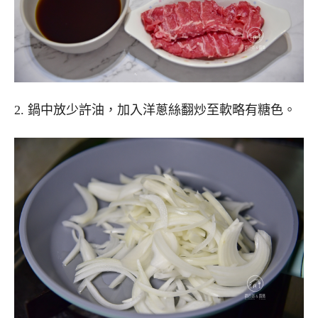
2. 鍋中放少許油，加入洋蔥絲翻炒至軟略有糖色。