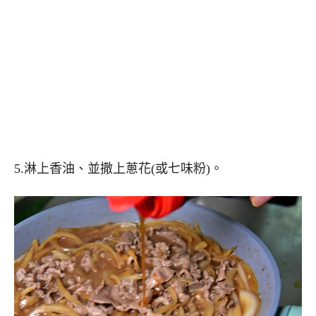
5.淋上香油、並撒上蔥花(或七味粉)。