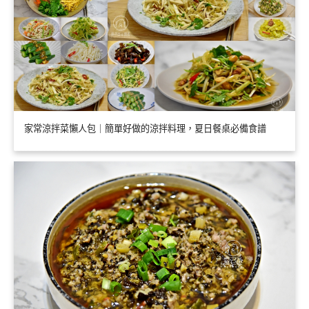
家常涼拌菜懶人包｜簡單好做的涼拌料理，夏日餐桌必備食譜