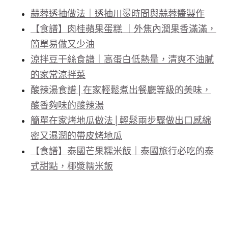
蒜蓉透抽做法｜透抽川燙時間與蒜蓉醬製作
【食譜】肉桂蘋果蛋糕 ｜外焦內潤果香滿滿，
簡單易做又少油
涼拌豆干絲食譜｜高蛋白低熱量，清爽不油膩
的家常涼拌菜
酸辣湯食譜│在家輕鬆煮出餐廳等級的美味，
酸香夠味的酸辣湯
簡單在家烤地瓜做法│輕鬆兩步驟做出口感綿
密又濕潤的帶皮烤地瓜
【食譜】泰國芒果糯米飯｜泰國旅行必吃的泰
式甜點，椰漿糯米飯