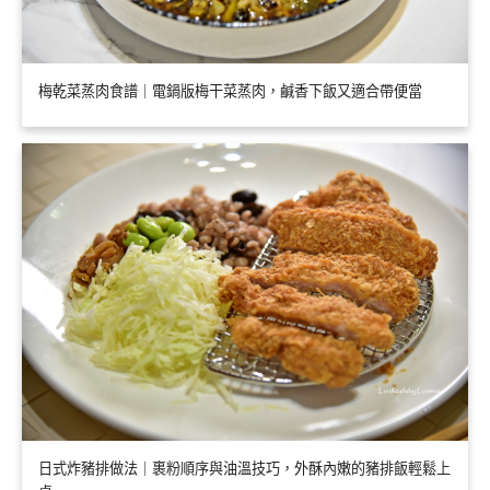
梅乾菜蒸肉食譜｜電鍋版梅干菜蒸肉，鹹香下飯又適合帶便當
日式炸豬排做法｜裹粉順序與油溫技巧，外酥內嫩的豬排飯輕鬆上