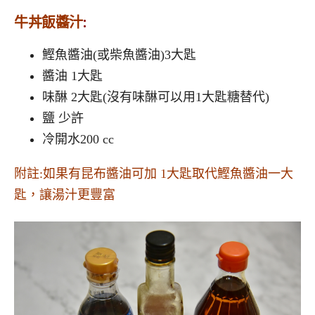
牛丼飯醬汁
:
鰹魚醬油(或柴魚醬油)3大匙
醬油 1大匙
味醂 2大匙(沒有味醂可以用1大匙糖替代)
鹽 少許
冷開水200 cc
附註:如果有昆布醬油可加 1大匙取代鰹魚醬油一大
匙，讓湯汁更豐富