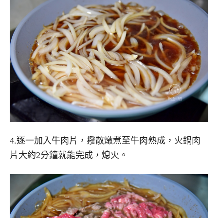
4.逐一加入牛肉片，撥散燉煮至牛肉熟成，火鍋肉
片大約2分鐘就能完成，熄火。