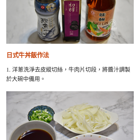
日式牛丼飯作法
1. 洋蔥洗淨去皮縱切絲，牛肉片切段，將醬汁調製
於大碗中備用。