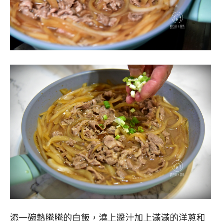
添一碗熱騰騰的白飯，澆上醬汁加上滿滿的洋蔥和