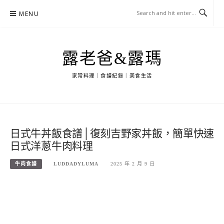
Skip
MENU
to
content
露老爸&露瑪
家常料理｜食譜紀錄｜美食生活
日式牛丼飯食譜│復刻吉野家丼飯，簡單快速
日式洋蔥牛肉料理
牛肉食譜
LUDDADYLUMA
2025 年 2 月 9 日