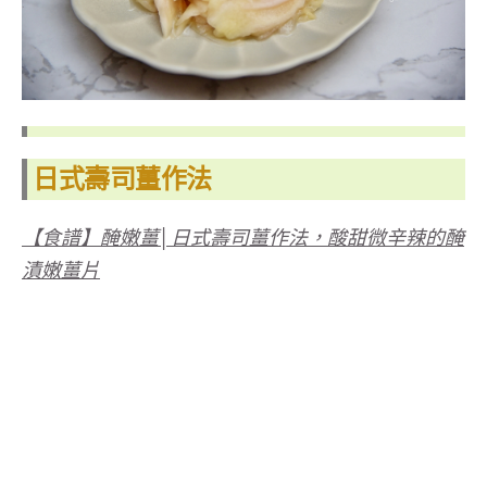
日式壽司薑作法
【食譜】醃嫩薑│日式壽司薑作法，酸甜微辛辣的醃
漬嫩薑片