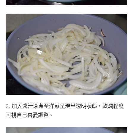
3. 加入醬汁滾煮至洋蔥呈現半透明狀態，軟爛程度
可視自己喜愛調整。