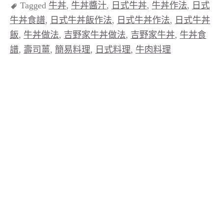
Tagged
牛丼
,
牛丼醬汁
,
日式牛丼
,
牛丼作法
,
日式
牛丼食譜
,
日式牛丼飯作法
,
日式牛丼作法
,
日式牛丼
飯
,
牛丼做法
,
吉野家牛丼做法
,
吉野家牛丼
,
牛丼食
譜
,
壽司薑
,
簡易料理
,
日式料理
,
牛肉料理