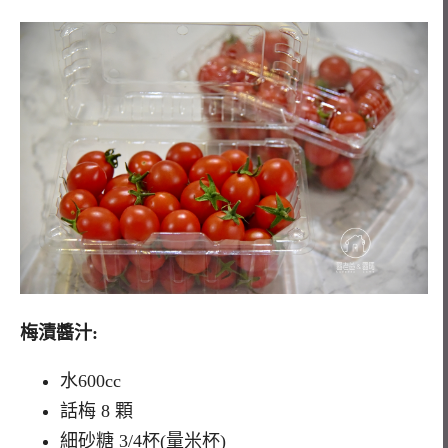
梅漬醬汁:
水600cc
話梅 8 顆
細砂糖 3/4杯(量米杯)