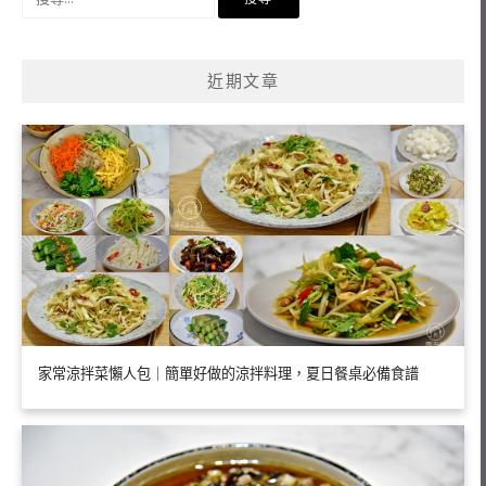
尋
關
鍵
近期文章
字:
家常涼拌菜懶人包｜簡單好做的涼拌料理，夏日餐桌必備食譜