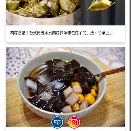
肉粽食譜｜台式傳統水煮肉粽做法和包粽子的手法，簡單上手