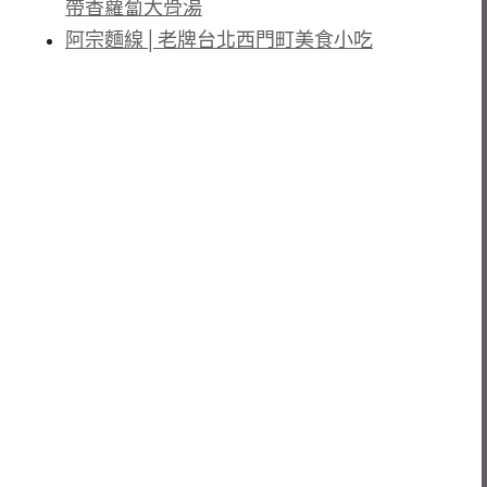
帶香蘿蔔大骨湯
阿宗麵線│老牌台北西門町美食小吃