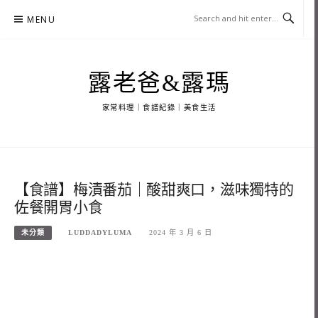
Skip
MENU
to
content
露老爸&露瑪
家常料理｜食譜紀錄｜美食生活
【食譜】梅漬番茄｜酸甜爽口，滋味獨特的
佐餐開胃小食
未分類
LUDDADYLUMA
2024 年 3 月 6 日