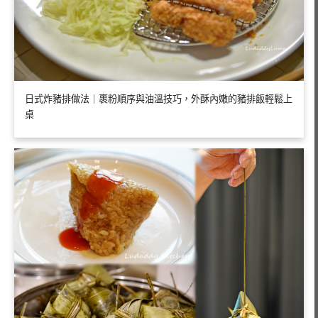
日式炸豬排做法｜裹粉順序與油溫技巧，外酥內嫩的豬排飯輕鬆上
桌