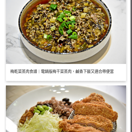
梅乾菜蒸肉食譜｜電鍋版梅干菜蒸肉，鹹香下飯又適合帶便當