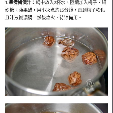
1.
準備梅漬汁：
鍋中放入2杯水，陸續加入梅子、細
砂糖、蘋果醋，用小火煮約15分鐘，直到梅子軟化
且汁液變濃稠。然後熄火，待涼備用。