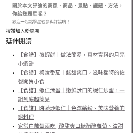
關於本文評論的商家、商品、景點、議題、方法，
你給幾顆星呢？
歡迎一起點擊星號參與評論唷！
按讚加入粉絲團
延伸閱讀
【食譜】煎蝦餅｜做法簡易，真材實料的月亮
小蝦餅
【食譜】梅漬番茄｜酸甜爽口，滋味獨特的佐
餐開胃小食
【食譜】蝦仁滑蛋｜嫩鮮滑口的蝦仁炒蛋，一
鍋到底超簡易
【食譜】時蔬炒蝦仁｜色澤繽紛、美味營養的
蝦料理
家常白蘿蔔兩吃│酸甜爽口糖醋醃蘿蔔、清甜